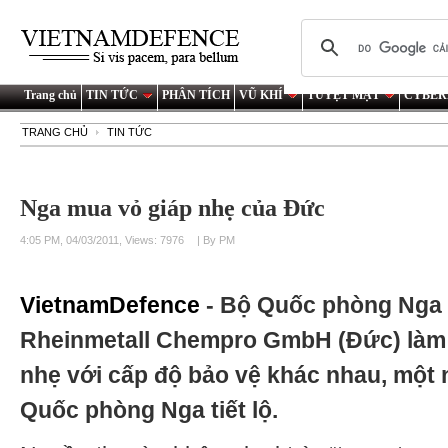
Trang chủ
TIN TỨC
PHÂN TÍCH
VŨ KHÍ
TUYỆT MẬT
CYBER
TRANG CHỦ
TIN TỨC
Nga mua vỏ giáp nhẹ của Đức
4:05 PM, 04/03/2011, Views: 7976
| By PM
VietnamDefence
- Bộ Quốc phòng Nga 
Rheinmetall Chempro GmbH (Đức) làm 
nhẹ với cấp độ bảo vệ khác nhau, một 
Quốc phòng Nga tiết lộ.