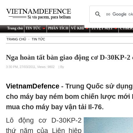
Trang chủ
TIN TỨC
PHÂN TÍCH
VŨ KHÍ
TUYỆT MẬT
CYBER
TRANG CHỦ
TIN TỨC
Nga hoàn tất bàn giao động cơ D-30KP-2
3:30 PM, 27/03/2011, Views: 9802
| By
VietnamDefence
- Trung Quốc sử dụn
cho máy bay ném bom chiến lược mới H
mua cho máy bay vận tải Il-76.
Lô động cơ D-30KP-2
thứ năm của Liên hiệp