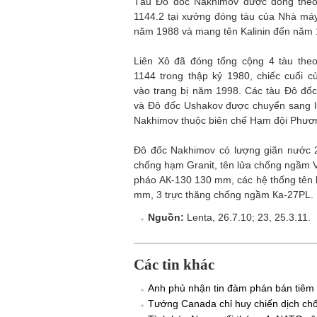
Tàu Đô đốc Nakhimov được đóng theo 
1144.2 tại xưởng đóng tàu của Nhà máy
năm 1988 và mang tên Kalinin đến năm 
Liên Xô đã đóng tổng cộng 4 tàu theo
1144 trong thập kỷ 1980, chiếc cuối 
vào trang bị năm 1998. Các tàu Đô đố
và Đô đốc Ushakov được chuyển sang lự
Nakhimov thuộc biên chế Hạm đội Phươ
Đô đốc Nakhimov có lượng giãn nước 26
chống hạm Granit, tên lửa chống ngầm 
pháo АК-130 130 mm, các hệ thống tên 
mm, 3 trực thăng chống ngầm Ка-27PL.
Nguồn:
Lenta, 26.7.10; 23, 25.3.11.
Các tin khác
Anh phủ nhận tin đàm phán bán tiêm 
Tướng Canada chỉ huy chiến dịch ch