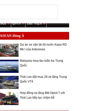
 ĐỘI
QSVN
THƯ VIỆN
ASEAN-Đông Á
Dự án xe vận tải lội nước Kapa RD
Mk I của Indonesia
Malaysia mua tàu tuần tra Trung
Quốc
Thái Lan đặt mua 28 xe tăng Trung
Quốc VT4
Hợp đồng xe tăng BM Oplot-T với
Thái Lan tiếp tục chậm trễ