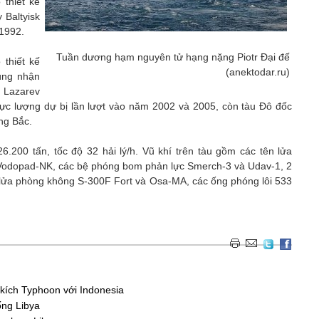
thiết kế
 Baltyisk
1992.
Tuần dương hạm nguyên tử hạng nặng Piotr Đại đế
 thiết kế
(anektodar.ru)
cùng nhận
c Lazarev
c lượng dự bị lần lượt vào năm 2002 và 2005, còn tàu Đô đốc
ng Bắc.
.200 tấn, tốc độ 32 hải lý/h. Vũ khí trên tàu gồm các tên lửa
Vodopad-NK, các bệ phóng bom phản lực Smerch-3 và Udav-1, 2
lửa phòng không S-300F Fort và Osa-MA, các ống phóng lôi 533
kích Typhoon với Indonesia
ống Libya