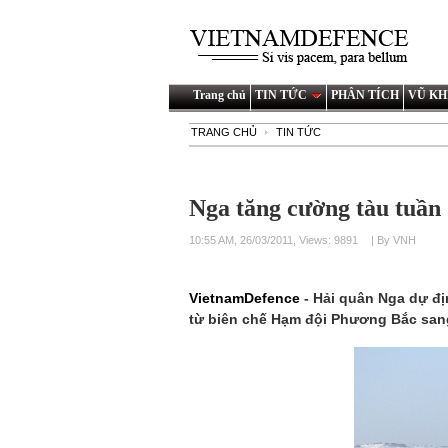
Trang chủ
TIN TỨC
PHÂN TÍCH
VŨ KH
TRANG CHỦ
TIN TỨC
Nga tăng cường tàu tuần
10:55 AM, 26/03/2011, Views: 9891
| By VNH
VietnamDefence
- Hải quân Nga dự đ
từ biên chế Hạm đội Phương Bắc san