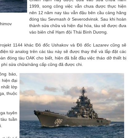
1999, song công việc vẫn chưa được thực hiện
nên 12 năm nay tàu vẫn đậu bên cầu cảng hãng
đóng tàu Sevmash ở Severodvinsk. Sau khi hoàn
khimov
thành sửa chữa và hiện đại hóa, tàu sẽ được đưa
vào biên chế Hạm đội Thái Bình Dương.
Projekt 1144 khác Đô đốc Ushakov và Đô đốc Lazarev cũng sẽ
 điện tử analog trên các tàu này sẽ được thay thế và lắp đặt các
oàn đóng tàu OAK cho biết, hiện đã bắt đầu việc tháo dỡ thiết bị
h phí sửa chữa/nâng cấp cũng đã được chi.
ông báo,
 hiện đại
 nhất lớp
ga, thuộc
ga tuyên
 tàu tuần
i.