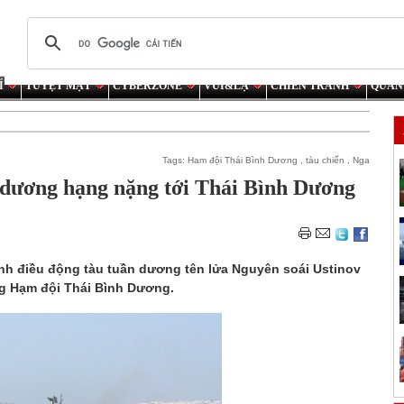
Í
TUYỆT MẬT
CYBERZONE
VUI&LẠ
CHIẾN TRANH
QUÂN
Tags:
Ham đội Thái Bình Dương
,
tàu chiến
,
Nga
 dương hạng nặng tới Thái Bình Dương
ịnh điều động tàu tuần dương tên lửa Nguyên soái Ustinov
g Hạm đội Thái Bình Dương.