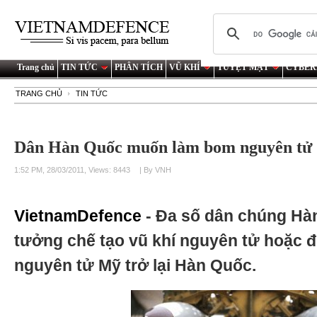
Trang chủ
TIN TỨC
PHÂN TÍCH
VŨ KHÍ
TUYỆT MẬT
CYBER
TRANG CHỦ
TIN TỨC
Dân Hàn Quốc muốn làm bom nguyên tử
1:52 PM, 28/03/2011, Views: 8443
| By VNH
VietnamDefence
- Đa số dân chúng Hà
tưởng chế tạo vũ khí nguyên tử hoặc đ
nguyên tử Mỹ trở lại Hàn Quốc.