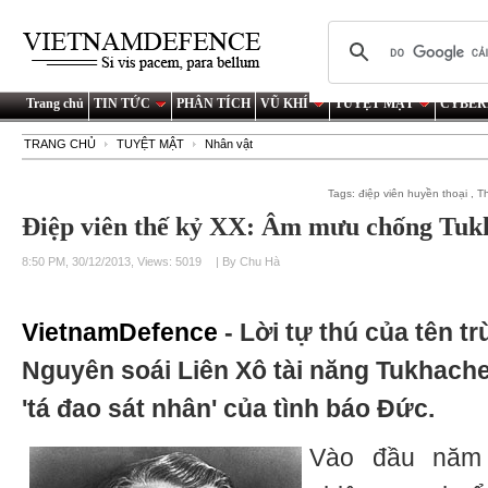
Trang chủ
TIN TỨC
PHÂN TÍCH
VŨ KHÍ
TUYỆT MẬT
CYBER
TRANG CHỦ
TUYỆT MẬT
Nhân vật
Tags:
điệp viên huyền thoại
,
Th
Điệp viên thế kỷ XX: Âm mưu chống Tukh
8:50 PM, 30/12/2013, Views: 5019
| By Chu Hà
VietnamDefence
- Lời tự thú của tên t
Nguyên soái Liên Xô tài năng Tukhach
'tá đao sát nhân' của tình báo Đức.
Vào đầu năm 