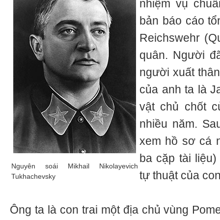
nhiệm vụ chuẩ
bản báo cáo tổ
Reichswehr (Q
quân. Người đã
người xuất thâ
của anh ta là J
vật chủ chốt c
nhiều năm. Sau
xem hồ sơ cá n
ba cặp tài liệu)
Nguyên soái Mikhail Nikolayevich
tự thuật của co
Tukhachevsky
Ông ta là con trai một địa chủ vùng Pom