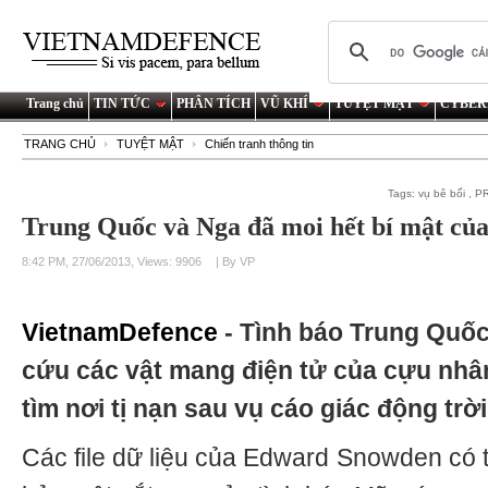
Trang chủ
TIN TỨC
PHÂN TÍCH
VŨ KHÍ
TUYỆT MẬT
CYBER
TRANG CHỦ
TUYỆT MẬT
Chiến tranh thông tin
Tags:
vụ bê bối
,
P
Trung Quốc và Nga đã moi hết bí mật củ
8:42 PM, 27/06/2013, Views: 9906
| By VP
VietnamDefence
- Tình báo Trung Quố
cứu các vật mang điện tử của cựu nhâ
tìm nơi tị nạn sau vụ cáo giác động trờ
Các file dữ liệu của Edward Snowden có 