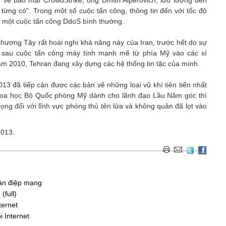
về bảo mật CrowdStrike, ông Dmitri Alperovich, lưu lượng đến
 từng có”. Trong một số cuộc tấn công, thông tin đến với tốc độ
ới một cuộc tấn công DdoS bình thường.
phương Tây rất hoài nghi khả năng này của Iran, trước hết do sự
g sau cuộc tấn công máy tính mạnh mẽ từ phía Mỹ vào các xí
ăm 2010, Tehran đang xây dựng các hệ thống tin tặc của mình.
 đã tiếp cận được các bản vẽ những loại vũ khí tiên tiến nhất
hoa học Bộ Quốc phòng Mỹ dành cho lãnh đạo Lầu Năm góc thì
ọng đối với lĩnh vực phòng thủ tên lửa và không quân đã lọt vào
2013.
ián điệp mạng
(full)
ternet
i Internet