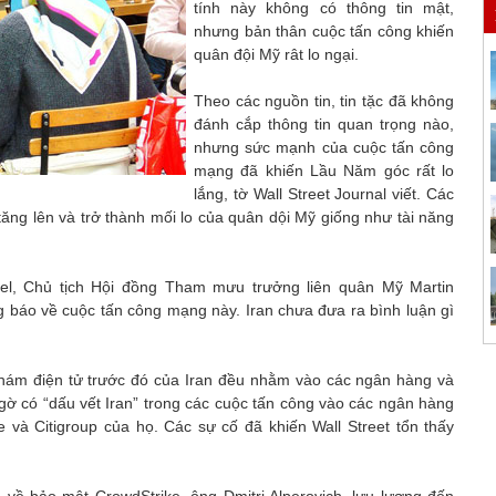
tính này không có thông tin mật,
nhưng bản thân cuộc tấn công khiến
quân đội Mỹ rât lo ngại.
Theo các nguồn tin, tin tặc đã không
đánh cắp thông tin quan trọng nào,
nhưng sức mạnh của cuộc tấn công
mạng đã khiến Lầu Năm góc rất lo
lắng, tờ Wall Street Journal viết. Các
ăng lên và trở thành mối lo của quân dội Mỹ giống như tài năng
l, Chủ tịch Hội đồng Tham mưu trưởng liên quân Mỹ Martin
báo về cuộc tấn công mạng này. Iran chưa đưa ra bình luận gì
hám điện tử trước đó của Iran đều nhằm vào các ngân hàng và
ờ có “dấu vết Iran” trong các cuộc tấn công vào các ngân hàng
và Citigroup của họ. Các sự cố đã khiến Wall Street tổn thấy