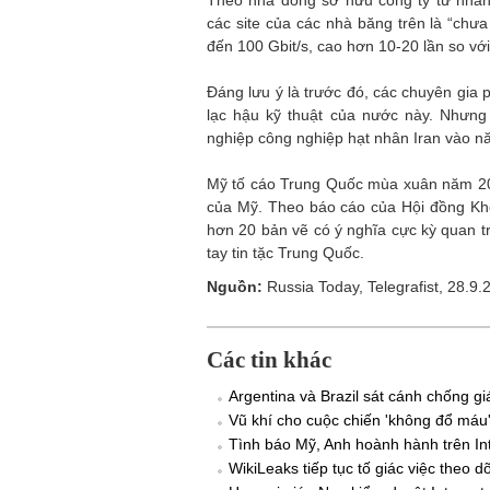
Theo nhà đồng sở hữu công ty tư nhân 
các site của các nhà băng trên là “chưa
đến 100 Gbit/s, cao hơn 10-20 lần so v
Đáng lưu ý là trước đó, các chuyên gia 
lạc hậu kỹ thuật của nước này. Nhưn
nghiệp công nghiệp hạt nhân Iran vào n
Mỹ tố cáo Trung Quốc mùa xuân năm 2013
của Mỹ. Theo báo cáo của Hội đồng K
hơn 20 bản vẽ có ý nghĩa cực kỳ quan tr
tay tin tặc Trung Quốc.
Nguồn:
Russia Today, Telegrafist, 28.9.
Các tin khác
Argentina và Brazil sát cánh chống g
Vũ khí cho cuộc chiến 'không đổ máu' 
Tình báo Mỹ, Anh hoành hành trên In
WikiLeaks tiếp tục tố giác việc theo dõ