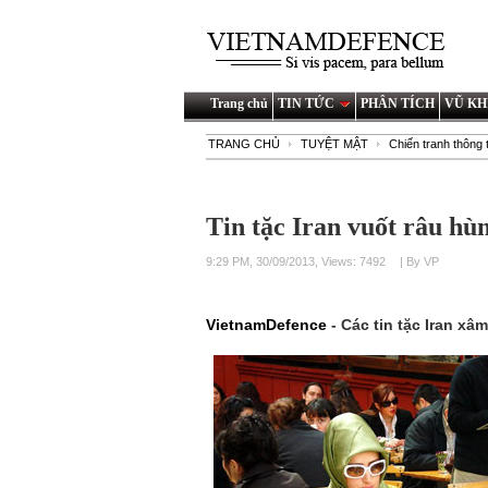
Trang chủ
TIN TỨC
PHÂN TÍCH
VŨ KH
TRANG CHỦ
TUYỆT MẬT
Chiến tranh thông t
Tin tặc Iran vuốt râu hù
9:29 PM, 30/09/2013, Views: 7492
| By VP
VietnamDefence
- Các tin tặc Iran x