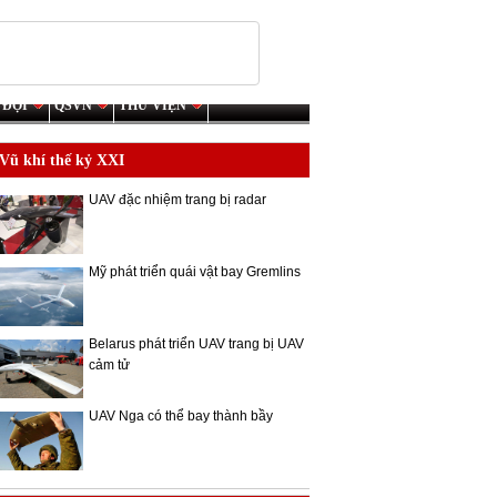
 ĐỘI
QSVN
THƯ VIỆN
Vũ khí thế kỷ XXI
UAV đặc nhiệm trang bị radar
Mỹ phát triển quái vật bay Gremlins
Belarus phát triển UAV trang bị UAV
cảm tử
UAV Nga có thể bay thành bầy