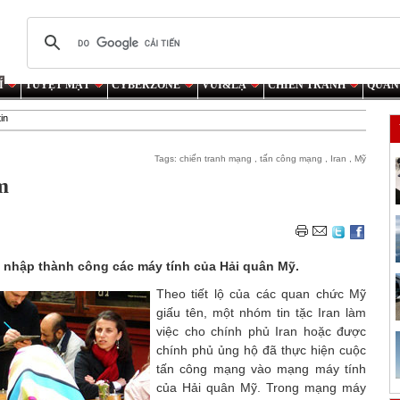
Í
TUYỆT MẬT
CYBERZONE
VUI&LẠ
CHIẾN TRANH
QUÂN
in
Tags:
chiến tranh mạng
,
tấn công mạng
,
Iran
,
Mỹ
m
âm nhập thành công các máy tính của Hải quân Mỹ.
Theo tiết lộ của các quan chức Mỹ
giấu tên, một nhóm tin tặc Iran làm
việc cho chính phủ Iran hoặc được
chính phủ ủng hộ đã thực hiện cuộc
tấn công mạng vào mạng máy tính
của Hải quân Mỹ. Trong mạng máy