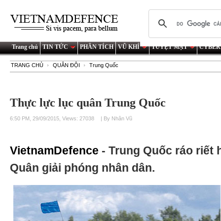
Trang chủ
TIN TỨC
PHÂN TÍCH
VŨ KHÍ
TUYỆT MẬT
CYBER
TRANG CHỦ
QUÂN ĐỘI
Trung Quốc
Thực lực lục quân Trung Quốc
6:50 PM, 29/09/2015, Views: 27038
| By Nhân Vũ
VietnamDefence
- Trung Quốc ráo riết 
Quân giải phóng nhân dân.