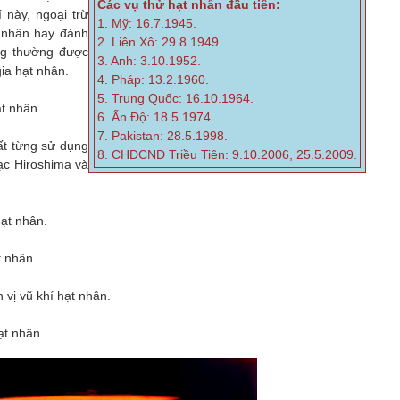
Các vụ thử hạt nhân đầu tiên:
 này, ngoại trừ
1. Mỹ: 16.7.1945.
t nhân hay đánh
2. Liên Xô: 29.8.1949.
ông thường được
3. Anh: 3.10.1952.
gia hạt nhân.
4. Pháp: 13.2.1960.
5. Trung Quốc: 16.10.1964.
ạt nhân.
6. Ấn Độ: 18.5.1974.
7. Pakistan: 28.5.1998.
ất từng sử dụng
8. CHDCND Triều Tiên: 9.10.2006, 25.5.2009.
ạc Hiroshima và
hạt nhân.
t nhân.
vị vũ khí hạt nhân.
ạt nhân.