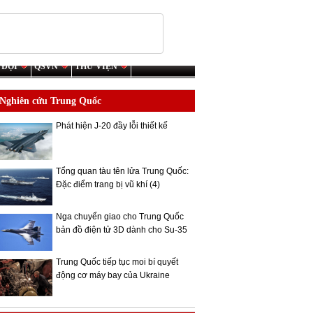
 ĐỘI
QSVN
THƯ VIỆN
Nghiên cứu Trung Quốc
Phát hiện J-20 đầy lỗi thiết kế
Tổng quan tàu tên lửa Trung Quốc:
Đặc điểm trang bị vũ khí (4)
Nga chuyển giao cho Trung Quốc
bản đồ điện tử 3D dành cho Su-35
Trung Quốc tiếp tục moi bí quyết
động cơ máy bay của Ukraine