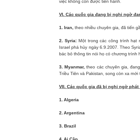
việc không còn được tiến hành.
VI. Các quốc gia đang bị nghi ngờ đan
1. Iran,
theo nhiều chuyên gia, đã tiến gầ
2. Syria:
Một trong các công trình hạt 
Israel phá hủy ngày 6.9.2007. Theo Syri
bác bỏ thông tin nói họ có chương trình 
3. Myanmar,
theo các chuyên gia, đan
Triều Tiên và Pakistan, song còn xa mới 
VII. Các quốc gia đã bị nghi ngờ phát 
1. Algeria
2. Argentina
3. Brazil
4. Ai Cập