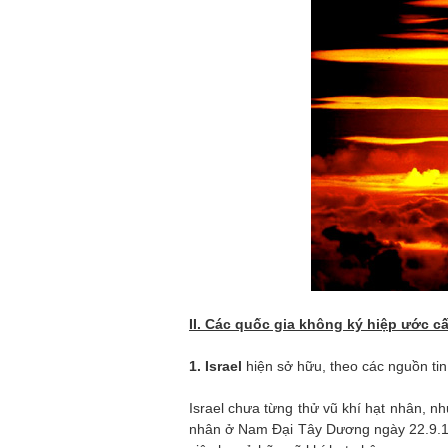
II. Các quốc gia không ký hiệp ước c
1. Israel
hiện sở hữu, theo các nguồn tin
Israel chưa từng thử vũ khí hạt nhân, nh
nhân ở Nam Đại Tây Dương ngày 22.9.1979