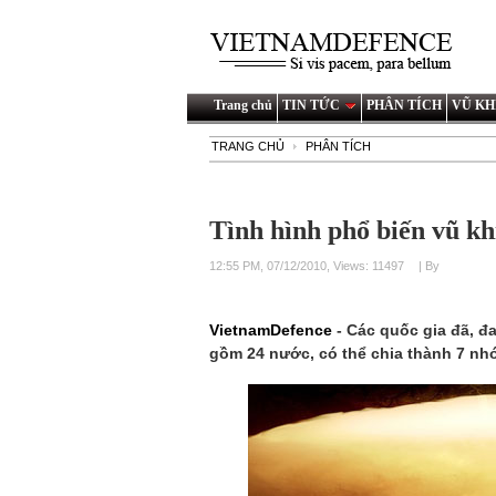
Trang chủ
TIN TỨC
PHÂN TÍCH
VŨ KH
TRANG CHỦ
PHÂN TÍCH
Tình hình phổ biến vũ khí
12:55 PM, 07/12/2010, Views: 11497
| By
VietnamDefence
- Các quốc gia đã, 
gồm 24 nước, có thể chia thành 7 nh