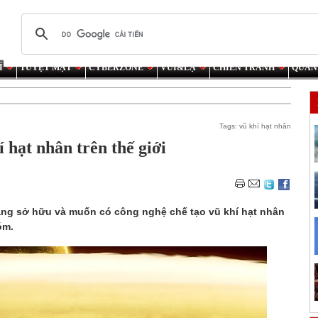
Í
TUYỆT MẬT
CYBERZONE
VUI&LẠ
CHIẾN TRANH
QUÂN
Tags:
vũ khí hạt nhân
 hạt nhân trên thế giới
đang sở hữu và muốn có công nghệ chế tạo vũ khí hạt nhân
óm.