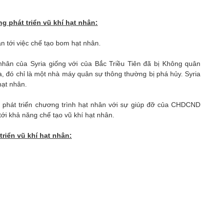
g phát triển vũ khí hạt nhân:
n tới việc chế tạo bom hạt nhân.
nhân của Syria giống với của Bắc Triều Tiên đã bị Không quân
a, đó chỉ là một nhà máy quân sự thông thường bị phá hủy. Syria
hạt nhân.
g phát triển chương trình hạt nhân với sự giúp đỡ của CHDCND
tới khả năng chế tạo vũ khí hạt nhân.
triển vũ khí hạt nhân: