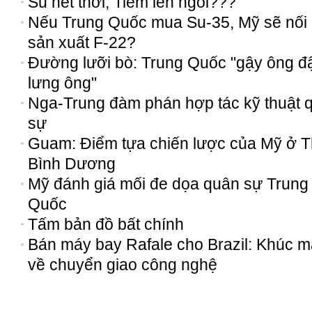
Su hết thời, Tiêm lên ngôi???
Nếu Trung Quốc mua Su-35, Mỹ sẽ nối l
sản xuất F-22?
Đường lưỡi bò: Trung Quốc "gậy ông đ
lưng ông"
Nga-Trung đàm phán hợp tác kỹ thuật 
sự
Guam: Điểm tựa chiến lược của Mỹ ở T
Bình Dương
Mỹ đánh giá mối đe dọa quân sự Trung
Quốc
Tấm bản đồ bất chính
Bán máy bay Rafale cho Brazil: Khúc 
về chuyển giao công nghệ