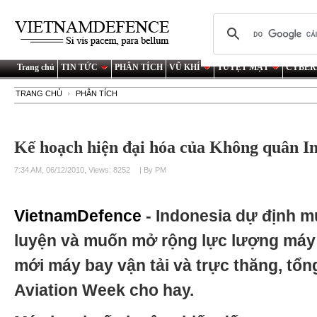
Trang chủ
TIN TỨC
PHÂN TÍCH
VŨ KHÍ
TUYỆT MẬT
CYBER
TRANG CHỦ
PHÂN TÍCH
Kế hoạch hiện đại hóa của Không quân I
7:34 AM, 06/12/2010, Views: 8252
| By PM
VietnamDefence
- Indonesia dự định 
luyện và muốn mở rộng lực lượng máy b
mới máy bay vận tải và trực thăng, tổ
Aviation Week cho hay.