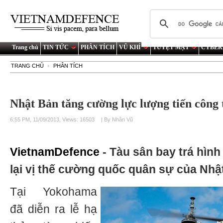
Trang chủ
TIN TỨC
PHÂN TÍCH
VŨ KHÍ
TUYỆT MẬT
CYBER
TRANG CHỦ
PHÂN TÍCH
Nhật Bản tăng cường lực lượng tiến công 
6:55 PM, 11/09/2013, Views: 16503
| By Nhân Vũ
VietnamDefence
- Tàu sân bay trá hìn
lại vị thế cường quốc quân sự của Nhậ
Tại Yokohama
đã diễn ra lễ hạ