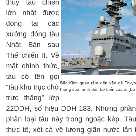
thủy tàu chiến
lớn nhất được
đóng tại các
xưởng đóng tàu
Nhật Bản sau
Thế chiến II. Về
mặt chính thức,
tàu có tên gọi
Bắc Kinh quan tâm đến vấn đề Tokyo 
“tàu khu trục chở
thăng của mình đến bờ biển của ai (B
trực thăng” lớp
22DDH, số hiệu DDH-183. Nhưng phần 
phân loại tàu này trong ngoặc kép. Tàu
thực tế, xét cả về lượng giãn nước lẫn t