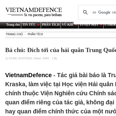
Trang chủ
TIN TỨC
PHÂN TÍCH
VŨ KHÍ
TUYỆT MẬT
CYBER
TRANG CHỦ
PHÂN TÍCH
Bá chủ: Đích tới của hải quân Trung Quố
11:53 AM, 01/07/2010, Views: 6464
| By
VietnamDefence
- Tác giả bài báo là T
Kraska, làm việc tại Học viện Hải quân
chính thuộc Viện Nghiên cứu Chính sác
quan điểm riêng của tác giả, không đại
hay quan điểm chính thức của một nướ