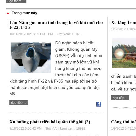
đọc thêm ...
Trong mục này
Lầu Năm góc mưu tính trang bị vũ khí mới cho
Xe tăng tro
F-22, F-35
1/12/2012 1:16:
10/11/2012 10:18:59 PM
PM | Lượt xem: 13161
Dù ngân sách bị cắt
giảm, Không quân Mỹ
(USAF) vẫn dự tính mua
sắm quy mô lớn vũ khí
hàng không thế hệ mới,
trước hết cho các tiêm
chiến tranh l
kích tàng hình F-22 và F-35 mà sắp tới sẽ trở
bị nào khác 
thành sức mạnh đột kích chủ yếu của quân đội
cãi về sự hợp
Mỹ.
đọc tiếp ...
đọc tiếp ...
Xu hướng phát triển hải quân thế giới (2)
Công thủ toa
9/18/2012 5:30:42 PM
Nhân Vũ | Lượt xem: 19992
1/9/2012 6:43:1