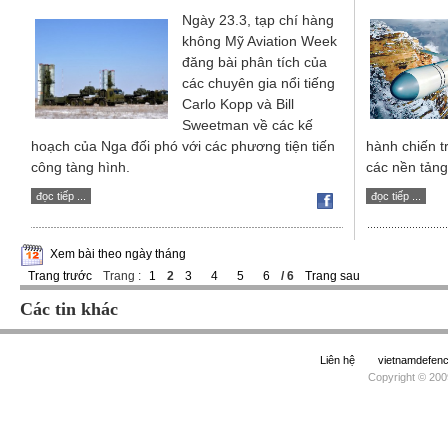
Ngày 23.3, tạp chí hàng
không Mỹ Aviation Week
đăng bài phân tích của
các chuyên gia nổi tiếng
Carlo Kopp và Bill
Sweetman về các kế
hoạch của Nga đối phó với các phương tiện tiến
hành chiến t
công tàng hình.
các nền tản
đọc tiếp ...
đọc tiếp ...
Xem bài theo ngày tháng
Trang trước
Trang :
1
2
3
4
5
6
/ 6
Trang sau
Các tin khác
Liên hệ
vietnamdefe
Copyright © 200