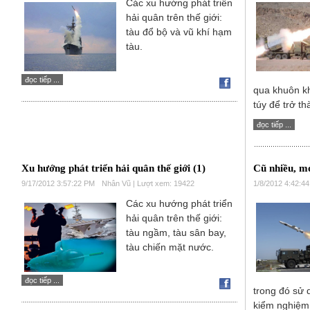
Các xu hướng phát triển
hải quân trên thế giới:
tàu đổ bộ và vũ khí hạm
tàu.
đọc tiếp ...
qua khuôn k
túy để trở th
đọc tiếp ...
Xu hướng phát triển hải quân thế giới (1)
Cũ nhiều, mơ
9/17/2012 3:57:22 PM
Nhân Vũ | Lượt xem: 19422
1/8/2012 4:42:4
Các xu hướng phát triển
hải quân trên thế giới:
tàu ngầm, tàu sân bay,
tàu chiến mặt nước.
đọc tiếp ...
trong đó sử 
kiểm nghiệm 