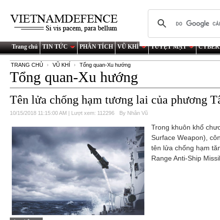
Trang chủ
TIN TỨC
PHÂN TÍCH
VŨ KHÍ
TUYỆT MẬT
CYBER
TRANG CHỦ
VŨ KHÍ
Tổng quan-Xu hướng
Tổng quan-Xu hướng
Tên lửa chống hạm tương lai của phương Tâ
10/15/2018 11:15:00 AM | Lượt xem: 112296
By Nhân Vũ
Trong khuôn khổ chươ
Surface Weapon), công
tên lửa chống hạm t
Range Anti-Ship Missil