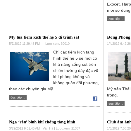
Exocet, Harpo
mới sử dụn
đọc tiếp ...
Mỹ lùa tiêm kích thế hệ 5 đi trinh sát
Đông Phong th
5/7/2012 11:29:48 PM
| Lượt xem: 30010
1/4/2012 6:42:2
Chỉ các tiêm kích tàng
hình thế hệ 5 sẽ mới có
khả năng sống sót trên
chiến trường dày đặc vũ
khí phòng không và
không quân đối phương,
theo các chuyên gia Mỹ.
Mỹ trên Thá
trọng.
đọc tiếp ...
đọc tiếp ...
Nga ‘rèn’ binh khí chống tàng hình
Club ám ản
3/29/2012 9:01:45 AM
Vân Hà | Lượt xem: 21387
1/3/2012 7:58:2