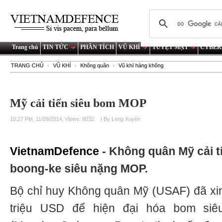
Trang chủ
TIN TỨC
PHÂN TÍCH
VŨ KHÍ
TUYỆT MẬT
CYBER
TRANG CHỦ
VŨ KHÍ
Không quân
Vũ khí hàng không
Mỹ cải tiến siêu bom MOP
10:27 PM, 11/09/2014, Views: 8032
| By Long Xuyên
VietnamDefence
- Không quân Mỹ cải 
boong-ke siêu nặng MOP.
Bộ chỉ huy Không quân Mỹ (USAF) đã xi
triệu USD để hiện đại hóa bom s