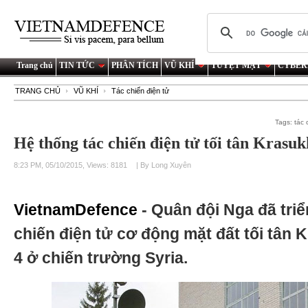
Trang chủ
TIN TỨC
PHÂN TÍCH
VŨ KHÍ
TUYỆT MẬT
CYBER
TRANG CHỦ
VŨ KHÍ
Tác chiến điện tử
Tags:
tác 
Hệ thống tác chiến điện tử tối tân Krasuk
8:23 PM, 05/10/2015, Views: 8181
| By Long Xuyên
VietnamDefence
- Quân đội Nga đã triể
chiến điện tử cơ động mặt đất tối tân
4 ở chiến trường Syria.