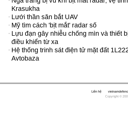
Nga trang bị vũ khí bịt mắt radar, vệ tinh
Krasukha
Lưới thần săn bắt UAV
Mỹ tìm cách 'bịt mắt' radar số
Lựu đạn gây nhiễu chống mìn và thiết b
điều khiển từ xa
Hệ thống trinh sát điện tử mặt đất 1L22
Avtobaza
Liên hệ
vietnamdefe
Copyright © 200