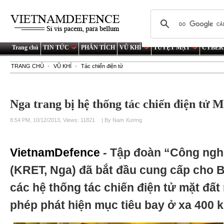
Trang chủ
TIN TỨC
PHÂN TÍCH
VŨ KHÍ
TUYỆT MẬT
CYBER
TRANG CHỦ
VŨ KHÍ
Tác chiến điện tử
Nga trang bị hệ thống tác chiến điện tử
8:54 PM, 10/12/2013, Views: 11821
| By Nam Xương
VietnamDefence
- Tập đoàn “Công ngh
(KRET, Nga) đã bắt đầu cung cấp cho
các hệ thống tác chiến điện tử mặt đấ
phép phát hiện mục tiêu bay ở xa 400 