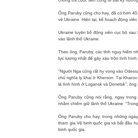
chống trả cuộc tiến công từ bất kỳ hướn
Ông Paruby cũng cho hay, đã có hơn 40
vệ Ukraine. Hiện tại, kế hoạch động viên
Ukraine tuyên bố động viên cục bộ sau
vào lãnh thổ Ukraine.
Theo ông, Paruby, các tỉnh nguy hiểm nh
lực lượng nhất để gây xáo trộn tình hìn
“Người Nga cũng rất hy vọng vào Odessa
chủ nghĩa ly khai ở Kherson. Tại Kharov
là tình hình ở Lugansk và Donetsk”, ông
Ông Paruby cũng nói rằng, ngay trong
nhằm chiếm giữ lãnh thổ Ukraine. “Trong
Ông Paruby cho hay, trong những ngày 
tham gia Vệ binh quốc gia và bắt đầu h
binh quốc gia.