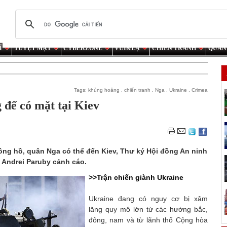
Í
TUYỆT MẬT
CYBERZONE
VUI&LẠ
CHIẾN TRANH
QUÂN
Tags:
khủng hoảng
,
chiến tranh
,
Nga
,
Ukraine
,
Crimea
 để có mặt tại Kiev
ồng hồ, quân Nga có thể đến Kiev, Thư ký Hội đồng An ninh
 Andrei Paruby cảnh cáo.
>>Trận chiến giành Ukraine
Ukraine đang có nguy cơ bị xâm
lăng quy mô lớn từ các hướng bắc,
đông, nam và từ lãnh thổ Cộng hòa