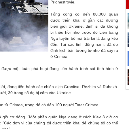
Pridnestrovie.
Tổng cộng có đến 80.000 quân
được triển khai ở gần các đường
biên giới Ukraine. Binh sĩ đã không
bị triệu hồi như trước đó Liên bang
Nga tuyên bố mà trái lại là đang kéo
đến. Tại các tỉnh đông nam, đã dự
định kịch bản tương tự như đã xảy ra
ở Crimea.
t được một toán phá hoại đang tiến hành trinh sát tình hình ở
iới, đang tiến hành các chiến dịch Granitsa, Rezhim và Rubezh.
ười, 30 trong số đọ bị cấm vào Ukraine.
nạn từ Crimea, trong đó có đến 100 người Tatar Crimea.
3 giờ cơ động. “Một phần quân Nga đang ở cách Kiev 3 giờ cơ
 “Các đơn vị của chúng tôi được triển khai để chúng tôi có thể