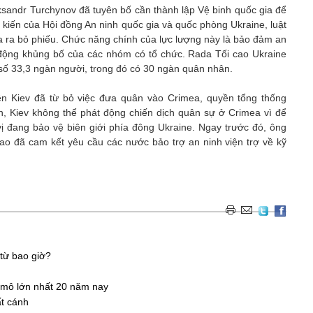
ksandr Turchynov đã tuyên bố cần thành lập Vệ binh quốc gia để
kiến của Hội đồng An ninh quốc gia và quốc phòng Ukraine, luật
a ra bỏ phiếu. Chức năng chính của lực lượng này là bảo đảm an
t động khủng bố của các nhóm có tổ chức. Rada Tối cao Ukraine
số 33,3 ngàn người, trong đó có 30 ngàn quân nhân.
ền Kiev đã từ bỏ việc đưa quân vào Crimea, quyền tổng thống
ch, Kiev không thể phát động chiến dịch quân sự ở Crimea vì để
ị đang bảo vệ biên giới phía đông Ukraine. Ngay trước đó, ông
ao đã cam kết yêu cầu các nước bảo trợ an ninh viện trợ về kỹ
 từ bao giờ?
 mô lớn nhất 20 năm nay
ất cánh