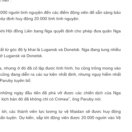
g nào”.
.000 người tình nguyện đến các điểm động viên để sẵn sàng bảo
 dự định huy động 20.000 lính tình nguyện.
 khi Hội đồng Liên bang Nga quyết định cho phép đưa quân Nga
ất từ góc độ ly khai là Lugansk và Donetsk. Nga đang tung nhiều
h ở Lugansk và Donetsk.
, nhưng ở đó đã cô lập được tình hình, họ cũng trông mong vào
 cũng đang diễn ra các sự kiện nhất định, nhưng nguy hiểm nhất
 Paruby tuyên bố.
 những ngày đầu tiên đã phá vỡ được các chiến dịch của Nga
 kịch bản đó đã không chỉ có Crimea”, ông Paruby nói.
tới, các thành viên lực lượng tự vệ Maidan sẽ được huy động
uấn luyện. Dự kiến, sắp tới động viên được 20.000 người vào Vệ