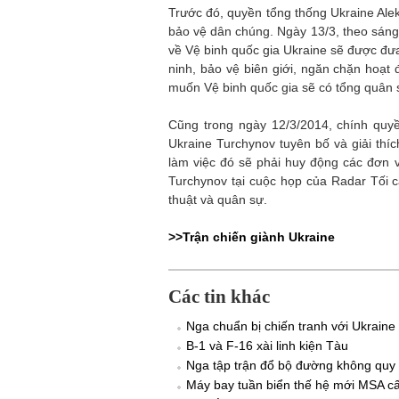
Trước đó, quyền tổng thống Ukraine Ale
bảo vệ dân chúng. Ngày 13/3, theo sáng 
về Vệ binh quốc gia Ukraine sẽ được đư
ninh, bảo vệ biên giới, ngăn chặn hoạ
muốn Vệ binh quốc gia sẽ có tổng quân 
Cũng trong ngày 12/3/2014, chính quy
Ukraine Turchynov tuyên bố và giải thí
làm việc đó sẽ phải huy động các đơn v
Turchynov tại cuộc họp của Radar Tối c
thuật và quân sự.
>>Trận chiến giành Ukraine
Các tin khác
Nga chuẩn bị chiến tranh với Ukraine
B-1 và F-16 xài linh kiện Tàu
Nga tập trận đổ bộ đường không quy
Máy bay tuần biển thế hệ mới MSA c