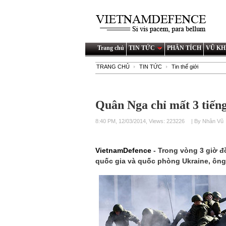
Trang chủ
TIN TỨC
PHÂN TÍCH
VŨ KH
TRANG CHỦ
TIN TỨC
Tin thế giới
Quân Nga chỉ mất 3 tiếng
8:40 PM, 12/03/2014, Views: 223226
| By Nhân Vũ
VietnamDefence
- Trong vòng 3 giờ đ
quốc gia và quốc phòng Ukraine, ông