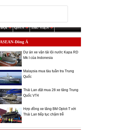
 ĐỘI
QSVN
THƯ VIỆN
ASEAN-Đông Á
Dự án xe vận tải lội nước Kapa RD
Mk I của Indonesia
Malaysia mua tàu tuần tra Trung
Quốc
Thái Lan đặt mua 28 xe tăng Trung
Quốc VT4
Hợp đồng xe tăng BM Oplot-T với
Thái Lan tiếp tục chậm trễ