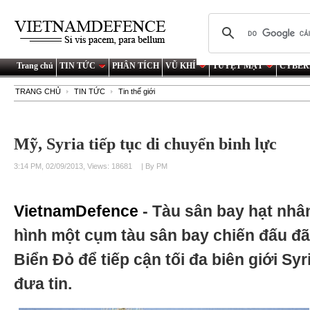
Trang chủ
TIN TỨC
PHÂN TÍCH
VŨ KHÍ
TUYỆT MẬT
CYBER
TRANG CHỦ
TIN TỨC
Tin thế giới
Mỹ, Syria tiếp tục di chuyển binh lực
3:14 PM, 02/09/2013, Views: 18681
| By PM
VietnamDefence
- Tàu sân bay hạt nhâ
hình một cụm tàu sân bay chiến đấu đã 
Biển Đỏ để tiếp cận tối đa biên giới Sy
đưa tin.