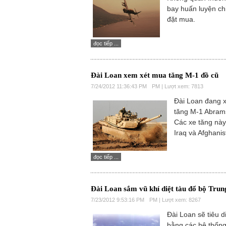
bay huấn luyện c
đặt mua.
đọc tiếp ...
Đài Loan xem xét mua tăng M-1 đồ cũ
7/24/2012 11:36:43 PM
PM | Lượt xem: 7813
Đài Loan đang 
tăng M-1 Abrams
Các xe tăng nà
Iraq và Afghanis
đọc tiếp ...
Đài Loan sắm vũ khí diệt tàu đổ bộ Tru
7/23/2012 9:53:16 PM
PM | Lượt xem: 8267
Đài Loan sẽ tiêu 
bằng các hệ thống