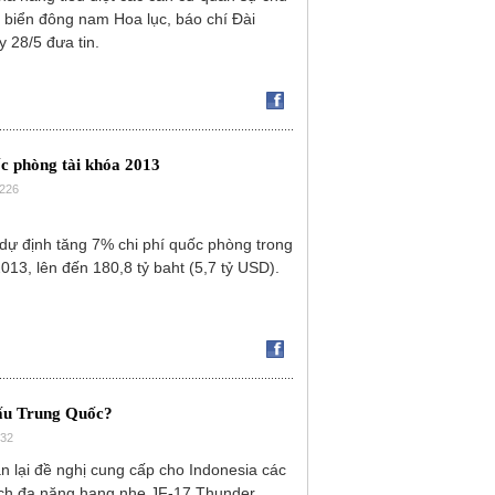
 biển đông nam Hoa lục, báo chí Đài
 28/5 đưa tin.
ốc phòng tài khóa 2013
0226
dự định tăng 7% chi phí quốc phòng trong
2013, lên đến 180,8 tỷ baht (5,7 tỷ USD).
ấu Trung Quốc?
232
an lại đề nghị cung cấp cho Indonesia các
ích đa năng hạng nhẹ JF-17 Thunder