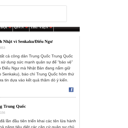
 ĐỘI
QSVN
THƯ VIỆN
 Nhật vì Senkaku/Điếu Ngư
2853
tất cả công dân Trung Quốc Trung Quốc
, sử dụng sức mạnh quân sự để “bảo vệ”
o Điếu Ngư mà Nhật Bản đang nắm giữ
o Senkaku), báo chí Trung Quốc hôm thứ
ưa tin dựa vào kết quả thăm dò ý kiến.
ống Trung Quốc
0156
đã lần đầu tiên triển khai các tên lửa hành
khả năng tiêu diệt các căn cứ quân sự chủ