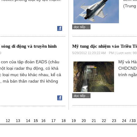
(Trung
đọc tiếp ...
sóng di động và truyền hình
Mỹ tung đặc nhiệm vào Triều Ti
9
5/29/2012 11:23:22 AM
PM | Lượt xem: 96
y con của tập đoàn EADS (châu
Mỹ và Hàn
một loại radar thụ động, có khả
CHDCND Tr
 loại mục tiêu khác nhau, kể cả
trình ng
, mà bản thân radar thì không
đọc tiếp ...
12
13
14
15
16
17
18
19
20
21
22
23
24
/ 33