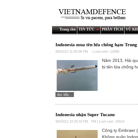
Trang chủ
TIN TỨC
PHÂN TÍCH
VŨ KH
Indonesia mua tên lửa chống hạm Trun
8/8/2012 11:05:08 PM
| Lượt xem: 12999
Năm 2013, Hải qu
bị tên lửa chống 
đọc tiếp ...
Indonesia nhận Super Tucano
9/5/2012 10:20:33 PM
PM | Lượt xem: 10014
Công ty Embraer (
Không quân Indone