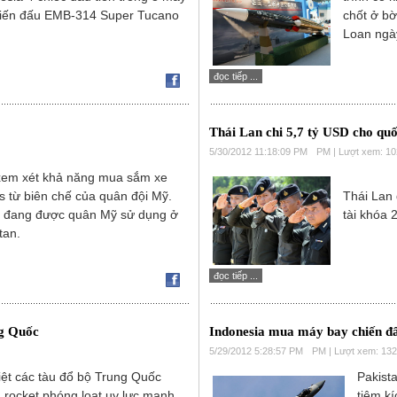
hiến đấu EMB-314 Super Tucano
chốt ở bờ
Loan ngày
đọc tiếp ...
Thái Lan chi 5,7 tỷ USD cho qu
5/30/2012 11:18:09 PM
PM | Lượt xem: 1
xem xét khả năng mua sắm xe
 từ biên chế của quân đội Mỹ.
Thái Lan 
y đang được quân Mỹ sử dụng ở
tài khóa 
tan.
đọc tiếp ...
ng Quốc
Indonesia mua máy bay chiến đ
5/29/2012 5:28:57 PM
PM | Lượt xem: 13
diệt các tàu đổ bộ Trung Quốc
Pakist
 rocket phóng loạt uy lực mạnh.
tiêm k