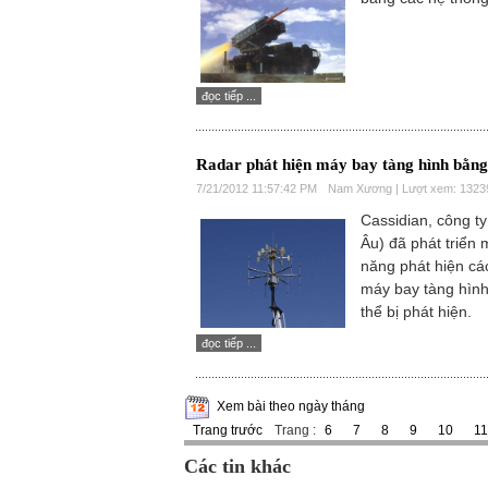
đọc tiếp ...
Radar phát hiện máy bay tàng hình bằng 
7/21/2012 11:57:42 PM
Nam Xương | Lượt xem: 1323
Cassidian, công t
Âu) đã phát triển 
năng phát hiện các
máy bay tàng hình
thể bị phát hiện.
đọc tiếp ...
Xem bài theo ngày tháng
Trang trước
Trang :
6
7
8
9
10
11
Các tin khác