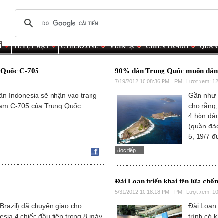
Í
TUYỆT MẬT
CYBERZONE
VUI&LẠ
CHIẾN TRANH
QUÂN
g Quốc С-705
90% dân Trung Quốc muốn đánh
7/19/2012 10:08:36 PM
PM | Lượt xem: 1
ân Indonesia sẽ nhận vào trang
Gần như 
hạm С-705 của Trung Quốc.
cho rằng
4 hòn đả
(quần đả
5, 19/7 đ
đọc tiếp ...
Đài Loan triển khai tên lửa ch
5/31/2012 10:18:18 PM
PM | Lượt xem: 1
Brazil) đã chuyển giao cho
Đài Loan 
sia 4 chiếc đầu tiên trong 8 máy
trình có 