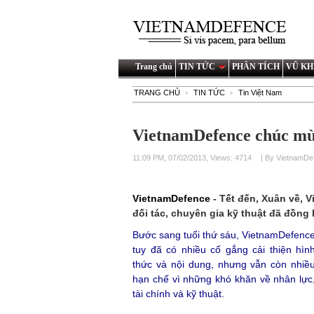
Trang chủ
TIN TỨC
PHÂN TÍCH
VŨ KH
TRANG CHỦ
TIN TỨC
Tin Việt Nam
VietnamDefence chúc m
11:09 PM, 07/02/2013, Views: 4714
| By VietnamDe
VietnamDefence
- Tết đến, Xuân về, 
đối tác, chuyên gia kỹ thuật đã đồng
Bước sang tuổi thứ sáu, VietnamDefenc
tuy đã có nhiều cố gắng cải thiện hìn
thức và nội dung, nhưng vẫn còn nhiề
hạn chế vì những khó khăn về nhân lực
tài chính và kỹ thuật.