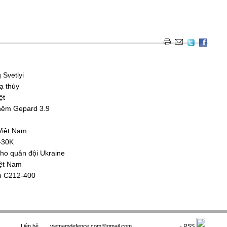
Svetlyi
ạ thủy
ệt
hêm Gepard 3.9
Việt Nam
-30K
cho quân đội Ukraine
iệt Nam
ển С212-400
Liên hệ
vietnamdefence.com@gmail.com
Saodo.net
- RSS