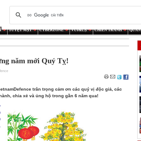
Í
TUYỆT MẬT
CYBERZONE
VUI&LẠ
CHIẾN TRANH
QUÂN
ừng năm mới Quý Tỵ!
fence
VietnamDefence trân trọng cảm ơn các quý vị độc giả, các
 hành, chia xẻ và ủng hộ trong gần 6 năm qua!
e
h
u
,