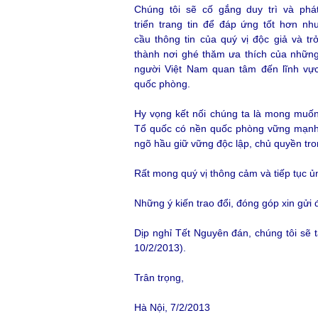
Chúng tôi sẽ cố gắng duy trì và phá
triển trang tin để đáp ứng tốt hơn nh
cầu thông tin của quý vị độc giả và tr
thành nơi ghé thăm ưa thích của nhữn
người Việt Nam quan tâm đến lĩnh vự
quốc phòng.
Hy vọng kết nối chúng ta là mong muố
Tổ quốc có nền quốc phòng vững mạn
ngõ hầu giữ vững độc lập, chủ quyền tron
Rất mong quý vị thông cảm và tiếp tục ủn
Những ý kiến trao đổi, đóng góp xin gử
Dịp nghỉ Tết Nguyên đán, chúng tôi sẽ 
10/2/2013).
Trân trọng,
Hà Nội, 7/2/2013