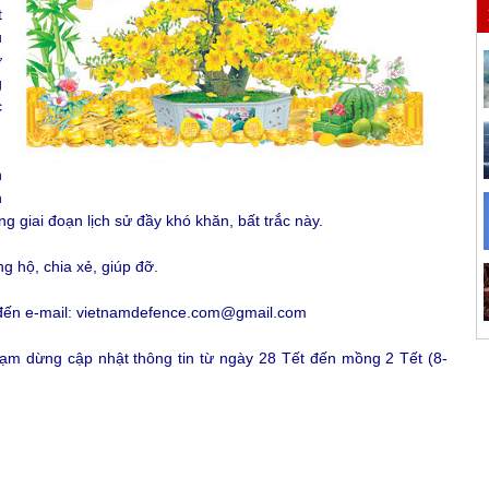
t
u
ở
g
c
n
h
g giai đoạn lịch sử đầy khó khăn, bất trắc này.
g hộ, chia xẻ, giúp đỡ.
i đến e-mail: vietnamdefence.com@gmail.com
tạm dừng cập nhật thông tin từ ngày 28 Tết đến mồng 2 Tết (8-