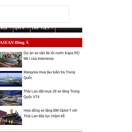
 ĐỘI
QSVN
THƯ VIỆN
ASEAN-Đông Á
Dự án xe vận tải lội nước Kapa RD
Mk I của Indonesia
Malaysia mua tàu tuần tra Trung
Quốc
Thái Lan đặt mua 28 xe tăng Trung
Quốc VT4
Hợp đồng xe tăng BM Oplot-T với
Thái Lan tiếp tục chậm trễ