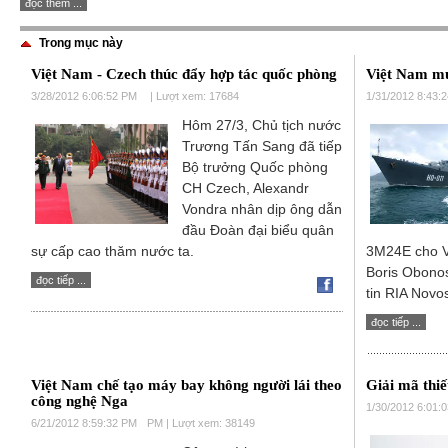
đọc thêm ...
Trong mục này
Việt Nam - Czech thúc đẩy hợp tác quốc phòng
Việt Nam mu
3/28/2012 6:06:52 PM
| Lượt xem: 17684
1/31/2012 8:43:
Hôm 27/3, Chủ tịch nước
Trương Tấn Sang đã tiếp
Bộ trưởng Quốc phòng
CH Czech, Alexandr
Vondra nhân dịp ông dẫn
đầu Đoàn đại biểu quân
sự cấp cao thăm nước ta.
3M24E cho V
Boris Obonoso
đọc tiếp ...
tin RIA Novos
đọc tiếp ...
Việt Nam chế tạo máy bay không người lái theo
Giải mã thiế
công nghệ Nga
1/30/2012 6:01:
6/21/2012 8:59:32 PM
PM | Lượt xem: 38149