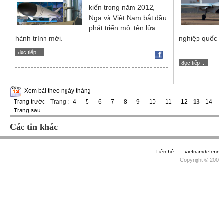
kiến trong năm 2012,
Nga và Việt Nam bắt đầu
phát triển một tên lửa
hành trình mới.
nghiệp quốc 
đọc tiếp ...
đọc tiếp ...
Xem bài theo ngày tháng
Trang trước
Trang :
4
5
6
7
8
9
10
11
12
13
14
Trang sau
Các tin khác
Liên hệ
vietnamdefe
Copyright © 200