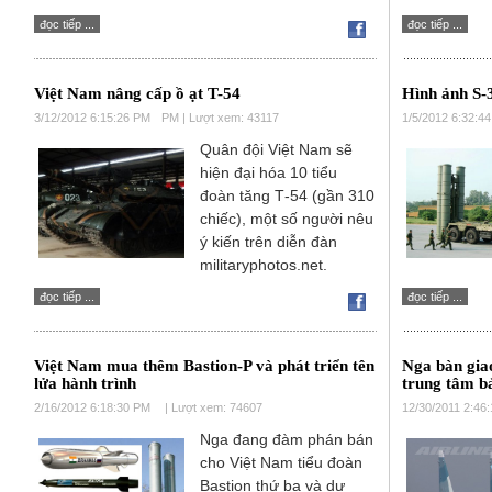
đọc tiếp ...
đọc tiếp ...
Việt Nam nâng cấp ồ ạt T-54
Hình ảnh S-
3/12/2012 6:15:26 PM
PM | Lượt xem: 43117
1/5/2012 6:32:4
Quân đội Việt Nam sẽ
hiện đại hóa 10 tiểu
đoàn tăng Т-54 (gần 310
chiếc), một số người nêu
ý kiến trên diễn đàn
militaryphotos.net.
đọc tiếp ...
đọc tiếp ...
Việt Nam mua thêm Bastion-P và phát triển tên
Nga bàn gia
lửa hành trình
trung tâm b
2/16/2012 6:18:30 PM
| Lượt xem: 74607
12/30/2011 2:46
Nga đang đàm phán bán
cho Việt Nam tiểu đoàn
Bastion thứ ba và dự