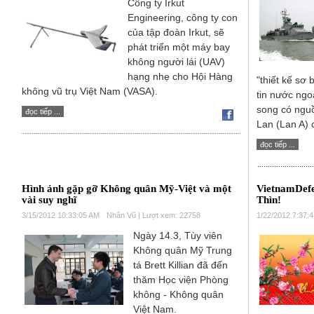
Công ty Irkut
Engineering, công ty con
của tập đoàn Irkut, sẽ
phát triển một máy bay
không người lái (UAV)
hạng nhẹ cho Hội Hàng
"thiết kế sơ
không vũ trụ Việt Nam (VASA).
tin nước ngo
song có nguồn
đọc tiếp ...
Lan (Lan A) 
đọc tiếp ...
Hình ảnh gặp gỡ Không quân Mỹ-Việt và một
VietnamDef
vài suy nghĩ
Thìn!
3/15/2012 10:33:05 AM
Nhân Vũ | Lượt xem: 22758
1/22/2012 7:37:
Ngày 14.3, Tùy viên
Không quân Mỹ Trung
tá Brett Killian đã đến
thăm Học viện Phòng
không - Không quân
Việt Nam.