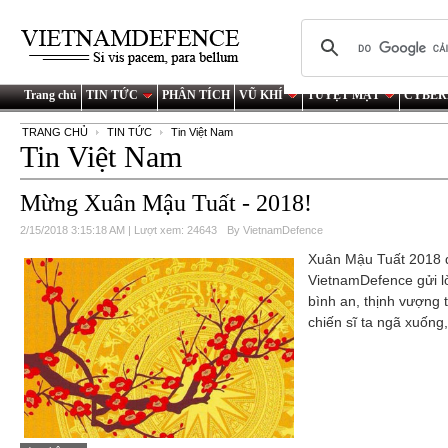
Trang chủ
TIN TỨC
PHÂN TÍCH
VŨ KHÍ
TUYỆT MẬT
CYBER
TRANG CHỦ
TIN TỨC
Tin Việt Nam
Tin Việt Nam
Mừng Xuân Mậu Tuất - 2018!
2/15/2018 3:15:18 AM | Lượt xem: 24643
By VietnamDefence
Xuân Mậu Tuất 2018 đ
VietnamDefence gửi 
bình an, thịnh vượng 
chiến sĩ ta ngã xuống