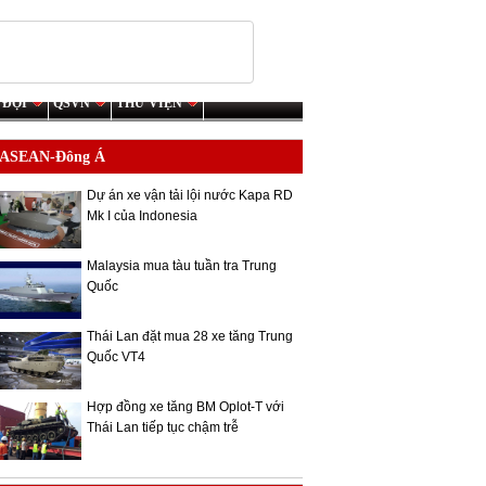
 ĐỘI
QSVN
THƯ VIỆN
ASEAN-Đông Á
Dự án xe vận tải lội nước Kapa RD
Mk I của Indonesia
Malaysia mua tàu tuần tra Trung
Quốc
Thái Lan đặt mua 28 xe tăng Trung
Quốc VT4
Hợp đồng xe tăng BM Oplot-T với
Thái Lan tiếp tục chậm trễ