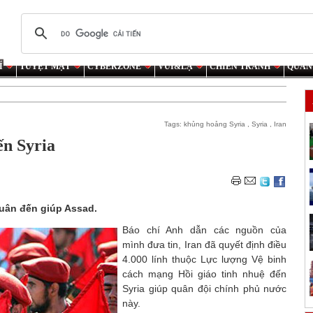
Í
TUYỆT MẬT
CYBERZONE
VUI&LẠ
CHIẾN TRANH
QUÂN
Tags:
khủng hoảng Syria
,
Syria
,
Iran
ến Syria
 quân đến giúp Assad.
Báo chí Anh dẫn các nguồn của
mình đưa tin, Iran đã quyết định điều
4.000 lính thuộc Lực lượng Vệ binh
cách mạng Hồi giáo tinh nhuệ đến
Syria giúp quân đội chính phủ nước
này.