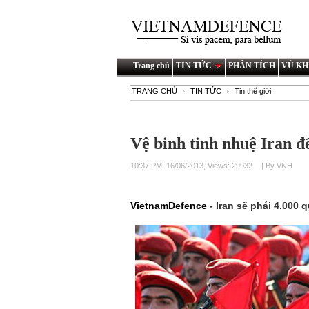
Trang chủ
TIN TỨC
PHÂN TÍCH
VŨ KH
TRANG CHỦ
TIN TỨC
Tin thế giới
Vệ binh tinh nhuệ Iran đ
10:37 PM, 16/06/2013, Views: 29932
| By VNH
VietnamDefence
- Iran sẽ phái 4.000