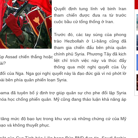
Quyết định tung lính vệ binh Iran
tham chiến được đưa ra từ trước
cuộc bầu cử tổng thống ở Iran.
Trước đó, các tay súng của phong
trào Hezbollah ở Li-băng cũng đã
tham gia chiến đấu bên phía quân
chính phủ Syria. Phương Tây đã kịch
úp Assad chiến thắng hoặc
liệt chỉ trích việc này và thúc đẩy
ài?
thông qua một nghị quyết của Ủy
i của Nga. Nga gọi nghị quyết này là đạo đức giả vì nó phớt lờ
ài bên phía quân phiến loạn Syria.
ama đã tuyên bố ý định trợ giúp quân sự cho phe đối lập Syria
í hóa học chống phiến quân. Mỹ cũng đang thảo luận khả năng áp
a tăng mức độ bạo lực trong khu vực và những chứng cứ của Mỹ
 mạo và không thuyết phục.