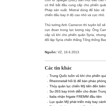
Còn tờ Spiegel (Đức) dẫn một báo cáo 
có thể bắt đầu cung cấp cho phiến quâ
Pháp sản xuất. Mistral dùng để bảo vệ 
chiến đấu bay ở độ cao nhỏ và cực nhỏ.
Thủ tướng Anh Cameron thì tuyên bố sẽ g
cực đoan trong lực lượng này. Ông Cam
cấp vũ khí cho phiến quân Syria, nhưn
đối lập Syria chiến thắng Tổng thống Ba
Nguồn:
VZ, 16.6.2013.
Các tin khác
Trung Quốc tuồn vũ khí cho phiến q
Rheinmetall hối lộ để bán pháo phòn
Thủy quân lục chiến Mỹ tiến đến biên 
Su-35S bay trình diễn cho đoàn Tru
Italia nhận frigate FREMM đầu tiên
Lục quân Mỹ phát triển máy bay cánh 