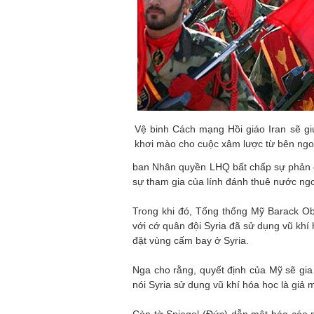
Vệ binh Cách mạng Hồi giáo Iran sẽ gi
khơi mào cho cuộc xâm lược từ bên ngo
ban Nhân quyền LHQ bất chấp sự phản đố
sự tham gia của lính đánh thuê nước ngo
Trong khi đó, Tổng thống Mỹ Barack Ob
với cớ quân đội Syria đã sử dụng vũ kh
đặt vùng cấm bay ở Syria.
Nga cho rằng, quyết định của Mỹ sẽ gi
nói Syria sử dụng vũ khí hóa học là giả