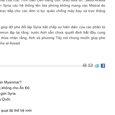
mật của Cục Tình báo Liên bang Đức BND đưa tin, Saudi Arabia
n Syria các hệ thống tên lửa phòng không mang vác Mistral do
trực tiếp cho các đơn vị lục quân chống máy bay và trực thăng
iúp đỡ phe đối lập Syria bất chấp sự hiện diện của các phần tử
eron lặp lại rằng, nước Anh vẫn chưa quyết định bắt đầu cung
g thừa nhận rằng, Anh và phương Tây nói chung muốn giúp phe
sha al-Assad.
uân Myanmar?
g không cho Ấn Độ
giới Syria
ng Quốc
quạt lật thế hệ mới