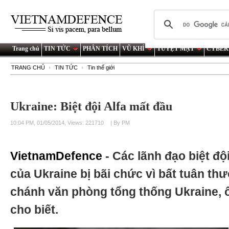
Trang chủ
TIN TỨC
PHÂN TÍCH
VŨ KHÍ
TUYỆT MẬT
CYBER
TRANG CHỦ
TIN TỨC
Tin thế giới
Ukraine: Biệt đội Alfa mất đầu
10:04 PM, 01/05/2014, Views: 221710
| By PM
VietnamDefence
- Các lãnh đạo biệt đ
của Ukraine bị bãi chức vì bất tuân th
chánh văn phòng tổng thống Ukraine, 
cho biết.