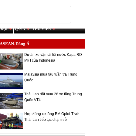
 ĐỘI
QSVN
THƯ VIỆN
ASEAN-Đông Á
Dự án xe vận tải lội nước Kapa RD
Mk I của Indonesia
Malaysia mua tàu tuần tra Trung
Quốc
Thái Lan đặt mua 28 xe tăng Trung
Quốc VT4
Hợp đồng xe tăng BM Oplot-T với
Thái Lan tiếp tục chậm trễ