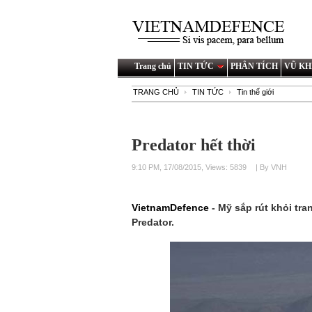
Trang chủ
TIN TỨC
PHÂN TÍCH
VŨ KH
TRANG CHỦ
TIN TỨC
Tin thế giới
Predator hết thời
9:10 PM, 17/08/2015, Views: 5839
| By VNH
VietnamDefence
- Mỹ sắp rút khỏi tr
Predator.