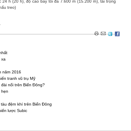
c 24 h (20 h), độ cao bay tối đa 7.600 m (15.200 m), tải trọng
mấu treo)
.
nhất
 xa
nh năm 2016
iến tranh vũ trụ Mỹ
đài nổi trên Biển Đông?
 hẹn
 tàu đệm khí trên Biển Đông
iến lược Subic