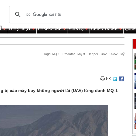
Í
TUYỆT MẬT
CYBERZONE
VUI&LẠ
CHIẾN TRANH
QUÂN
Tags:
MQ-1
,
Predator
,
MQ-9
,
Reaper
,
UAV
,
UCAV
,
Mỹ
ang bị các máy bay không người lái (UAV) lừng danh MQ-1