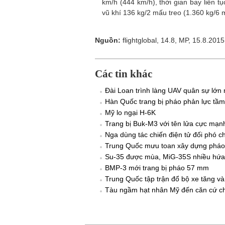
km/h (444 km/h), thời gian bay liên tụ
vũ khí 136 kg/2 mấu treo (1.360 kg/6 
Nguồn:
flightglobal, 14.8, MP, 15.8.2015
Các tin khác
Đài Loan trình làng UAV quân sự lớn 
Hàn Quốc trang bị pháo phản lực tầm
Mỹ lo ngại H-6K
Trang bị Buk-M3 với tên lửa cực mạ
Nga dùng tác chiến điện tử đối phó ch
Trung Quốc mưu toan xây dựng pháo 
Su-35 được mùa, MiG-35S nhiều hứa
BMP-3 mới trang bị pháo 57 mm
Trung Quốc tập trận đổ bộ xe tăng và
Tàu ngầm hạt nhân Mỹ đến căn cứ ch