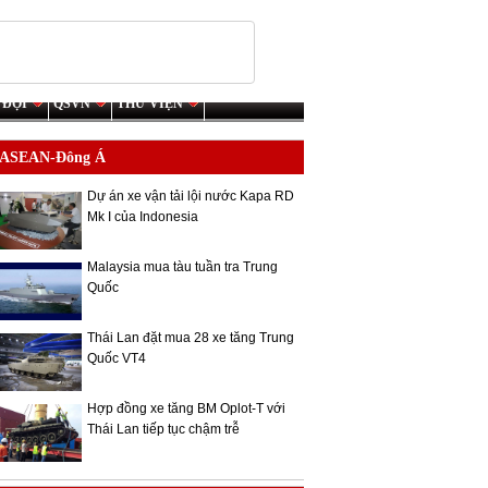
 ĐỘI
QSVN
THƯ VIỆN
ASEAN-Đông Á
Dự án xe vận tải lội nước Kapa RD
Mk I của Indonesia
Malaysia mua tàu tuần tra Trung
Quốc
Thái Lan đặt mua 28 xe tăng Trung
Quốc VT4
Hợp đồng xe tăng BM Oplot-T với
Thái Lan tiếp tục chậm trễ