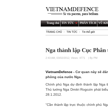
Trang chủ
TIN TỨC
PHÂN TÍCH
VŨ KH
TRANG CHỦ
TIN TỨC
Tin thế giới
Nga thành lập Cục Phân t
2:43 AM, 03/02/2012, Views: 4771
| By PM
VietnamDefence
- Cơ quan này sẽ đá
phòng của nước Nga.
Chính phủ Nga dự định thành lập Nga t
Thủ tướng Nga Dmitri Rogozin phát biểu
28.1.2012.
“Cần thành lập trực thuộc chính phủ Ng