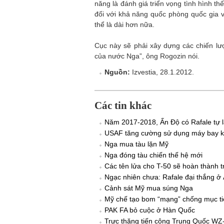
năng là đánh giá triển vọng tình hình thế
đối với khả năng quốc phòng quốc gia 
thể là dài hơn nữa.
Cục này sẽ phải xây dựng các chiến lư
của nước Nga”, ông Rogozin nói.
Nguồn:
Izvestia, 28.1.2012.
Các tin khác
Năm 2017-2018, Ấn Độ có Rafale tự l
USAF tăng cường sử dụng máy bay kh
Nga mua tàu lặn Mỹ
Nga đóng tàu chiến thế hệ mới
Các tên lửa cho T-50 sẽ hoàn thành 
Ngạc nhiên chưa: Rafale đại thắng ở
Cảnh sát Mỹ mua súng Nga
Mỹ chế tạo bom “mạng” chống mục ti
PAK FA bỏ cuộc ở Hàn Quốc
Trực thăng tiến công Trung Quốc WZ-