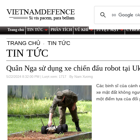
Trang chủ
TIN TỨC
PHÂN TÍCH
VŨ KHÍ
TUYỆT MẬT
CYBER
TRANG CHỦ
TIN TỨC
TIN TỨC
Quân Nga sử dụng xe chiến đấu robot tại U
5/22/2024 8:32:00 PM | Lượt xem: 1717
By Nam Xương
Các binh sĩ của cánh
xe mặt đất không ngườ
một điểm tựa của đối