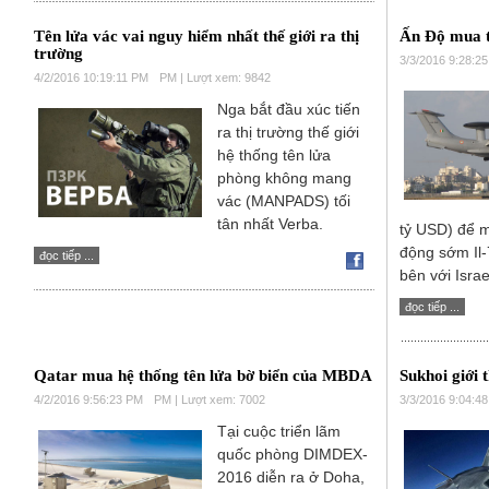
Tên lửa vác vai nguy hiểm nhất thế giới ra thị
Ấn Độ mua 
trường
3/3/2016 9:28:2
4/2/2016 10:19:11 PM
PM | Lượt xem: 9842
Nga bắt đầu xúc tiến
ra thị trường thế giới
hệ thống tên lửa
phòng không mang
vác (MANPADS) tối
tân nhất Verba.
tỷ USD) để 
động sớm Il-
đọc tiếp ...
bên với Isra
đọc tiếp ...
Qatar mua hệ thống tên lửa bờ biển của MBDA
Sukhoi giới t
4/2/2016 9:56:23 PM
PM | Lượt xem: 7002
3/3/2016 9:04:4
Tại cuộc triển lãm
quốc phòng DIMDEX-
2016 diễn ra ở Doha,