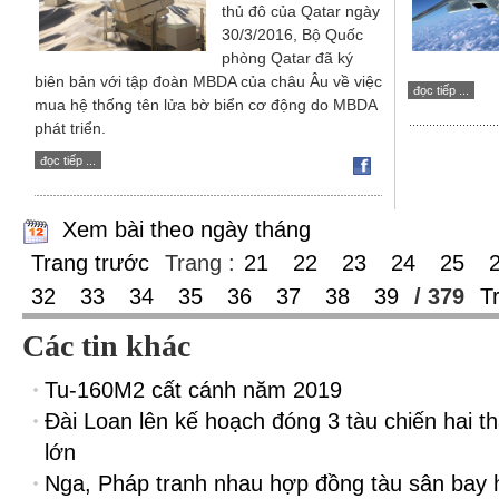
thủ đô của Qatar ngày
30/3/2016, Bộ Quốc
phòng Qatar đã ký
biên bản với tập đoàn MBDA của châu Âu về việc
đọc tiếp ...
mua hệ thống tên lửa bờ biển cơ động do MBDA
phát triển.
đọc tiếp ...
Xem bài theo ngày tháng
Trang trước
Trang :
21
22
23
24
25
32
33
34
35
36
37
38
39
/ 379
T
Các tin khác
Tu-160M2 cất cánh năm 2019
Đài Loan lên kế hoạch đóng 3 tàu chiến hai t
lớn
Nga, Pháp tranh nhau hợp đồng tàu sân bay 