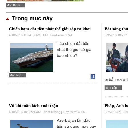
đọc thêm ...
Trong mục này
Chiến hạm đắt tiền nhất thế giới sắp ra khơi
Bắt sống th
4/10/2016 11:24:57 AM
PM | Lượt xem: 9741
3/9/2016 10:27:
Tàu chiến đắt tiến
nhất thế giới có giá
bao nhiêu?
đọc tiếp ...
bị bắn rơi ở 
đọc tiếp ...
Vũ khí tuần kích xuất trận
Pháp, Anh h
4/10/2016 10:33:24 AM
Nam Xương | Lượt xem: 4906
3/7/2016 8:10:1
Azerbaijan lần đầu
tiên sử dụng máy bay