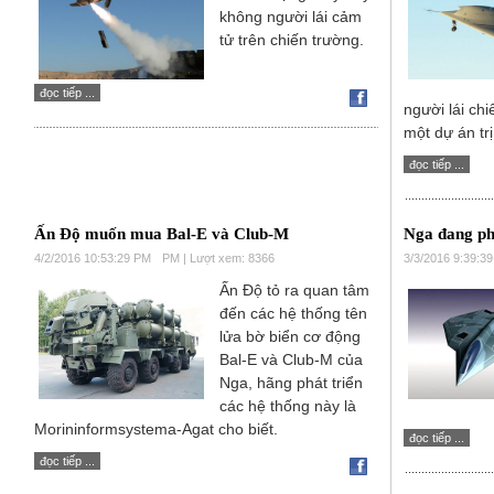
không người lái cảm
tử trên chiến trường.
đọc tiếp ...
người lái ch
một dự án trị
đọc tiếp ...
Ấn Độ muốn mua Bal-E và Club-M
Nga đang phá
4/2/2016 10:53:29 PM
PM | Lượt xem: 8366
3/3/2016 9:39:3
Ấn Độ tỏ ra quan tâm
đến các hệ thống tên
lửa bờ biển cơ động
Bal-E và Club-M của
Nga, hãng phát triển
các hệ thống này là
Morininformsystema-Agat cho biết.
đọc tiếp ...
đọc tiếp ...