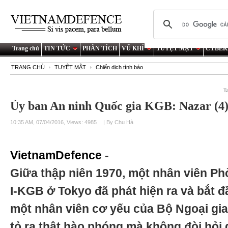
Trang chủ
TIN TỨC
PHÂN TÍCH
VŨ KHÍ
TUYỆT MẬT
CYBER
TRANG CHỦ
TUYỆT MẬT
Chiến dịch tình báo
T
Ủy ban An ninh Quốc gia KGB: Nazar (4
10:35 AM, 07/04/2016, Views: 4985
| By Chu Hà
VietnamDefence
-
Giữa thập niên 1970, một nhân viên P
I-KGB ở Tokyo đã phát hiện ra và bắt 
một nhân viên cơ yếu của Bộ Ngoại gi
tỏ ra thật hào phóng mà không đòi hỏi gì