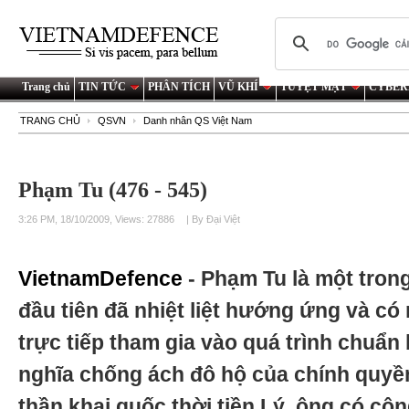
Trang chủ
TIN TỨC
PHÂN TÍCH
VŨ KHÍ
TUYỆT MẬT
CYBER
TRANG CHỦ
QSVN
Danh nhân QS Việt Nam
Phạm Tu (476 - 545)
3:26 PM, 18/10/2009, Views: 27886
| By Đại Việt
VietnamDefence
- Phạm Tu là một tron
đầu tiên đã nhiệt liệt hướng ứng và có
trực tiếp tham gia vào quá trình chuẩn
nghĩa chống ách đô hộ của chính quyề
thần khai quốc thời tiền Lý, ông có cô