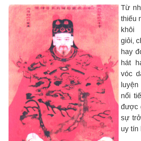
Từ nh
thiếu 
khôi
giỏi, 
hay đ
hát h
vóc d
luyện
nổi t
được g
sự tr
uy tín