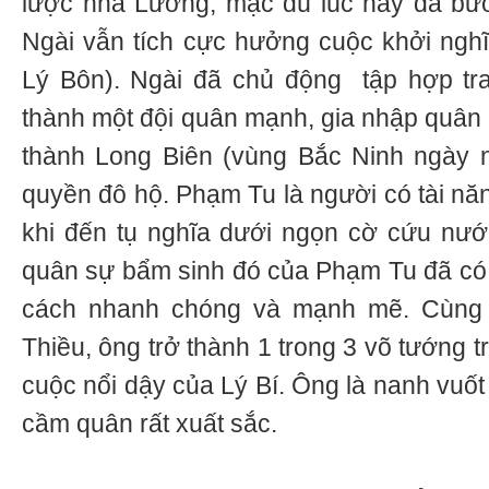
lược nhà Lương, mặc dù lúc này đã bướ
Ngài vẫn tích cực hưởng cuộc khởi nghĩa
Lý Bôn). Ngài đã chủ động tập hợp trai
thành một đội quân mạnh, gia nhập quân 
thành Long Biên (vùng Bắc Ninh ngày n
quyền đô hộ. Phạm Tu là người có tài nă
khi đến tụ nghĩa dưới ngọn cờ cứu nướ
quân sự bẩm sinh đó của Phạm Tu đã có 
cách nhanh chóng và mạnh mẽ. Cùng v
Thiều, ông trở thành 1 trong 3 võ tướng 
cuộc nổi dậy của Lý Bí. Ông là nanh vuốt
cầm quân rất xuất sắc.