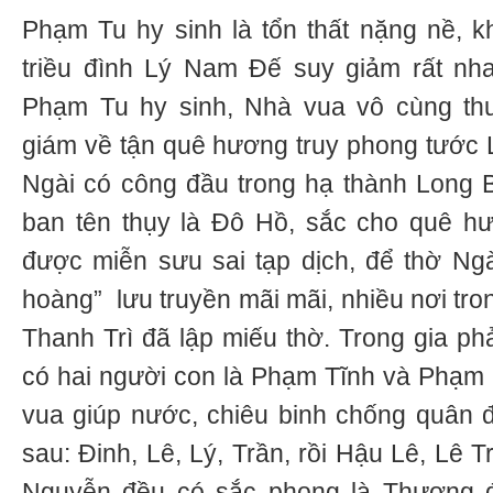
Phạm Tu hy sinh là tổn thất nặng nề, 
triều đình Lý Nam Đế suy giảm rất nha
Phạm Tu hy sinh, Nhà vua vô cùng thư
giám về tận quê hương truy phong tước L
Ngài có công đầu trong hạ thành Long Bi
ban tên thụy là Đô Hồ, sắc cho quê h
được miễn sưu sai tạp dịch, để thờ Ng
hoàng” lưu truyền mãi mãi, nhiều nơi tro
Thanh Trì đã lập miếu thờ. Trong gia phả
có hai người con là Phạm Tĩnh và Phạm
vua giúp nước, chiêu binh chống quân 
sau: Đinh, Lê, Lý, Trần, rồi Hậu Lê, Lê
Nguyễn đều có sắc phong là Thượng 