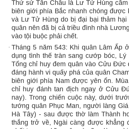
Thứ sử Tân Châu là Lư Tử Hùng cầm đ
biên giới phía Bắc nhanh chóng được
và Lư Tử Hùng do bị đại bại thảm hại 
quân nên đã bị cả triều đình nhà Lương
vào tội buộc phải chết.
Tháng 5 năm 543: Khi quân Lâm Ấp ở 
dụng tình thế tràn sang cướp bóc, L
Tổng chỉ huy đem quân vào Cửu Đức đá
đáng hành vi quấy phá của quân Champ
biên giới phía Nam được yên ổn. Mù
chỉ huy đánh tan địch ngay ở Cửu Đ
nay). Trong chiến cuộc này, dưới tr
tướng quân Phục Man, người làng Gi
Hà Tây) - sau được thờ làm Thành ho
thắng trở về, Ngài càng được khẳng đị