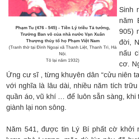
Sinh 
năm B
Phạm Tu (476 - 545) - Tiền Lý triều Tả tướng,
905) 
Trưởng Ban võ của nhà nước Vạn Xuân
Thượng thủy tổ họ Phạm Việt Nam
đời, 
(Tranh thờ tại Đình Ngoại xã Thanh Liệt, Thanh Trì, Hà
nấu c
Nội.
Tô lại năm 1932)
cơ. Ng
Ứng cư sĩ , từng khuyên dân “cửu niên ta
với nghĩa là lâu dài, nhiều năm tích trữ
quần áo, vũ khí … để luôn sẵn sàng, khi 
giành lại non sông.
Năm 541, được tin Lý Bí phất cờ khởi