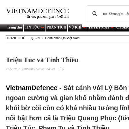
Trang chủ
TIN TỨC
PHÂN TÍCH
VŨ KHÍ
TUYỆT MẬT
CYBER
TRANG CHỦ
QSVN
Danh nhân QS Việt Nam
Triệu Túc và Tinh Thiều
2:55 PM, 18/10/2009, Views: 24579
| By
VietnamDefence
- Sát cánh với Lý Bôn
ngoan cường và gian khổ nhằm đánh đ
khỏi bờ cõi còn có khá nhiều tướng lĩnh
nổi bật hơn cả là Triệu Quang Phục (tứ
Triệu Túc, Phạm Tu và Tinh Thiều.