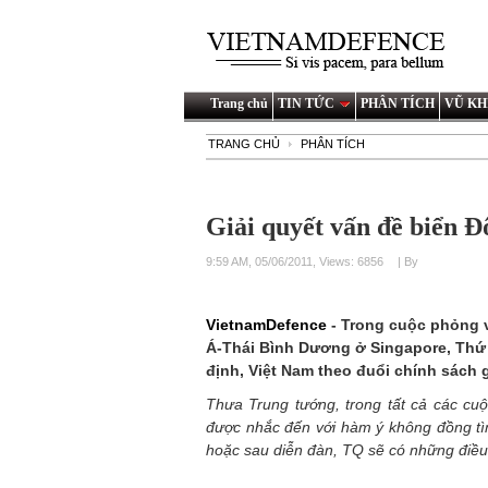
Trang chủ
TIN TỨC
PHÂN TÍCH
VŨ KH
TRANG CHỦ
PHÂN TÍCH
Giải quyết vấn đề biển Đ
9:59 AM, 05/06/2011, Views: 6856
| By
VietnamDefence
- Trong cuộc phỏng v
Á-Thái Bình Dương ở Singapore, Thứ
định, Việt Nam theo đuổi chính sách 
Thưa Trung tướng, trong tất cả các cuộ
được nhắc đến với hàm ý không đồng tìn
hoặc sau diễn đàn, TQ sẽ có những điều