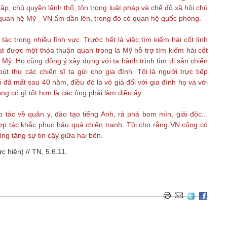
lập, chủ quyền lãnh thổ, tôn trọng luật pháp và chế độ xã hội chủ
quan hệ Mỹ - VN ấm dần lên, trong đó có quan hệ quốc phòng.
c trong nhiều lĩnh vực. Trước hết là việc tìm kiếm hài cốt lính
t được một thỏa thuận quan trọng là Mỹ hỗ trợ tìm kiếm hài cốt
g Mỹ. Họ cũng đồng ý xây dựng với ta hành trình tìm di sản chiến
út thư các chiến sĩ ta gửi cho gia đình. Tôi là người trực tiếp
đã mất sau 40 năm, điều đó là vô giá đối với gia đình họ và với
ng có gì tốt hơn là các ông phải làm điều ấy.
 tác về quân y, đào tạo tiếng Anh, rà phá bom mìn, giải độc...
p tác khắc phục hậu quả chiến tranh. Tôi cho rằng VN cũng có
ũng tăng sự tin cậy giữa hai bên.
 hiện) // TN, 5.6.11.