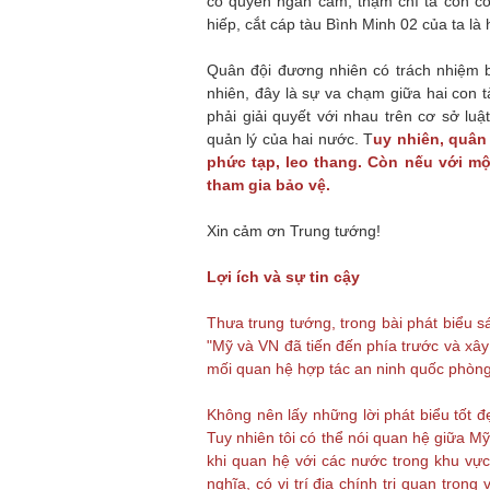
có quyền ngăn cấm, thậm chí ta còn có
hiếp, cắt cáp tàu Bình Minh 02 của ta là
Quân đội đương nhiên có trách nhiệm b
nhiên, đây là sự va chạm giữa hai con 
phải giải quyết với nhau trên cơ sở lu
quản lý của hai nước. T
uy nhiên, quân 
phức tạp, leo thang. Còn nếu với mộ
tham gia bảo vệ.
Xin cảm ơn Trung tướng!
Lợi ích và sự tin cậy
Thưa trung tướng, trong bài phát biểu 
"Mỹ và VN đã tiến đến phía trước và x
mối quan hệ hợp tác an ninh quốc phòng
Không nên lấy những lời phát biểu tốt 
Tuy nhiên tôi có thể nói quan hệ giữa Mỹ 
khi quan hệ với các nước trong khu vực
nghĩa, có vị trí địa chính trị quan trọ