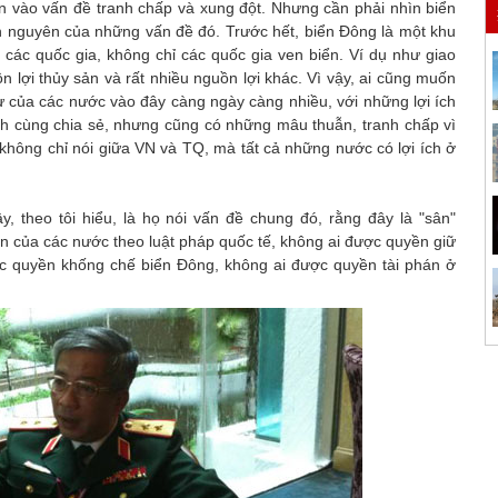
n vào vấn đề tranh chấp và xung đột. Nhưng cần phải nhìn biển
n nguyên của những vấn đề đó. Trước hết, biển Đông là một khu
 các quốc gia, không chỉ các quốc gia ven biển. Ví dụ như giao
n lợi thủy sản và rất nhiều nguồn lợi khác. Vì vậy, ai cũng muốn
ự của các nước vào đây càng ngày càng nhiều, với những lợi ích
ch cùng chia sẻ, nhưng cũng có những mâu thuẫn, tranh chấp vì
g không chỉ nói giữa VN và TQ, mà tất cả những nước có lợi ích ở
y, theo tôi hiểu, là họ nói vấn đề chung đó, rằng đây là "sân"
ền của các nước theo luật pháp quốc tế, không ai được quyền giữ
ợc quyền khống chế biển Đông, không ai được quyền tài phán ở