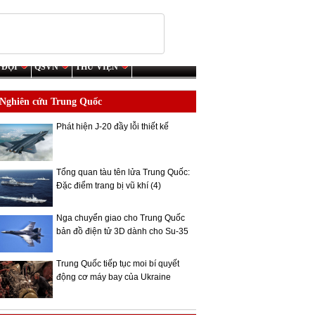
 ĐỘI
QSVN
THƯ VIỆN
Nghiên cứu Trung Quốc
Phát hiện J-20 đầy lỗi thiết kế
Tổng quan tàu tên lửa Trung Quốc:
Đặc điểm trang bị vũ khí (4)
Nga chuyển giao cho Trung Quốc
bản đồ điện tử 3D dành cho Su-35
Trung Quốc tiếp tục moi bí quyết
động cơ máy bay của Ukraine