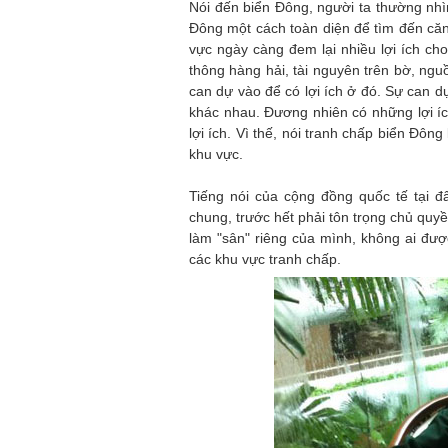
Nói đến biển Đông, người ta thường nhì
Đông một cách toàn diện để tìm đến că
vực ngày càng đem lại nhiều lợi ích cho
thông hàng hải, tài nguyên trên bờ, nguồ
can dự vào để có lợi ích ở đó. Sự can d
khác nhau. Đương nhiên có những lợi í
lợi ích. Vì thế, nói tranh chấp biển Đôn
khu vực.
Tiếng nói của cộng đồng quốc tế tại đâ
chung, trước hết phải tôn trọng chủ quy
làm "sân" riêng của mình, không ai đư
các khu vực tranh chấp.