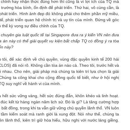
chỉnh hay nhận thức đúng hơn thì cũng là vì lợi ích của TQ mà
 trường hòa bình, ổn định để phát triển. Thứ hai, vô cùng cần, là
 phát triển. Hình ảnh đẹp đó không phải cho thêm phần mỹ miều,
 tế, phát triển quan hệ chính trị và uy tín của mình. Đứng về góc
ó thể kỳ vọng sự điều chỉnh của TQ.
chuyên gia luật quốc tế tại Singapore đưa ra ý kiến VN nên đưa
a án này có thể giải quyết vụ kiện bất chấp TQ có đồng ý ra tòa
ến này?
 tôi, để xác định về chủ quyền, vùng đặc quyền kinh tế 200 hải
CLOS) đã nói rõ. Không cần tòa án nào cả. Theo tôi, trước hết và
 nhau. Cho nên, giải pháp mà chúng ta kiên trì lựa chọn là giải
Chúng ta công khai cho cộng đồng quốc tế biết, như ở hội nghị
 TQ suy nghĩ về hành vi của mình.
 hết sức vững vàng, hết sức đúng đắn, khôn khéo và linh hoạt.
đúc kết từ hàng ngàn năm lịch sử. Đó là gì? Là tăng cường hợp
ái bất đồng, trong khi ta vẫn giữ vững chủ quyền lãnh thổ. VN luôn
tầm kiểm soát mà ranh giới là xung đột. Nói như thế, chúng ta
yền lãnh thổ, kiên trì giữ hòa hiếu, hữu nghị với nước láng giềng.