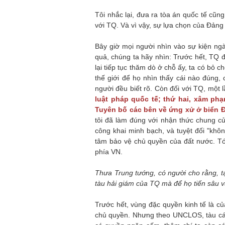
Tôi nhắc lại, đưa ra tòa án quốc tế cũn
với TQ. Và vì vậy, sự lựa chọn của Đảng 
Bây giờ mọi người nhìn vào sự kiện ngà
quả, chúng ta hãy nhìn: Trước hết, TQ đ
lại tiếp tục thăm dò ở chỗ ấy, ta có bỏ 
thế giới để họ nhìn thấy cái nào đúng, 
người đều biết rõ. Còn đối với TQ, một 
luật pháp quốc tế; thứ hai, xâm ph
Tuyên bố các bên về ứng xử ở biển 
tôi đã làm đúng với nhận thức chung củ
công khai minh bạch, và tuyệt đối "khô
tâm bảo vệ chủ quyền của đất nước. Tóm
phía VN.
Thưa Trung tướng, có người cho rằng, tạ
tàu hải giám của TQ mà để họ tiến sâu v
Trước hết, vùng đặc quyền kinh tế là của
chủ quyền. Nhưng theo UNCLOS, tàu các 