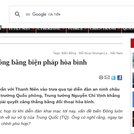
Í
TUYỆT MẬT
CYBERZONE
VUI&LẠ
CHIẾN TRANH
QUÂN
Tags:
Biển Đông
,
Đối thoại Shangri-La
,
Việt Nam
ông bằng biện pháp hòa bình
ấn với Thanh Niên vào trưa qua tại diễn đàn an ninh châu
 trưởng Quốc phòng, Trung tướng Nguyễn Chí Vịnh khẳng
giải quyết căng thẳng bằng đối thoại hòa bình.
c họp từ khi diễn đàn khai mạc tới nay, vấn đề biển Đông luôn
h về sự vô lý của Trung Quốc (TQ). Ông có nghĩ rằng, ngay tại
 chỉnh phù hợp?