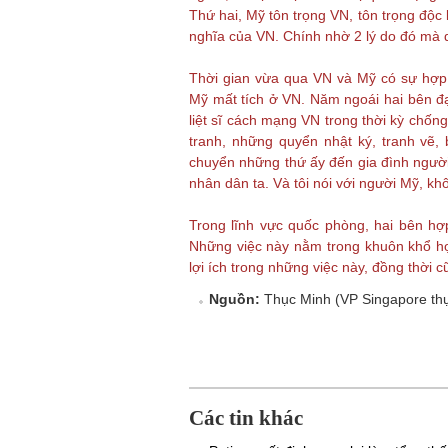
Thứ hai, Mỹ tôn trọng VN, tôn trọng độc 
nghĩa của VN. Chính nhờ 2 lý do đó mà 
Thời gian vừa qua VN và Mỹ có sự hợp tá
Mỹ mất tích ở VN. Năm ngoái hai bên đạ
liệt sĩ cách mạng VN trong thời kỳ chốn
tranh, những quyển nhật ký, tranh vẽ, b
chuyển những thứ ấy đến gia đình người 
nhân dân ta. Và tôi nói với người Mỹ, khô
Trong lĩnh vực quốc phòng, hai bên hợp
Những việc này nằm trong khuôn khổ hợ
lợi ích trong những việc này, đồng thời c
Nguồn:
Thục Minh (VP Singapore thực
Các tin khác