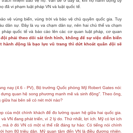
 trách nhiệm bảo vệ họ. Vấn đề ở đây là, khi họ hành động uy
 họ đã vi phạm luật pháp VN và luật quốc tế.
ảo vệ vùng biển, vùng trời và bảo vệ chủ quyền quốc gia. Tuy
tàu dân sự. Đây là vụ va chạm dân sự, nên hai chủ thể va chạm
ật pháp quốc tế và báo cáo lên các cơ quan luật pháp, cơ quan
đội phải theo dõi sát tình hình, không để sự việc diễn biến
t hành động là bạo lực vũ trang thì dứt khoát quân đội sẽ
sáng nay (4.6 - PV), Bộ trưởng Quốc phòng Mỹ Robert Gates nói:
ây dựng quan hệ song phương mạnh mẽ và sinh động". Theo ông,
 giữa hai bên sẽ có nét mới nào?
đẹp của một chính khách để đo lường quan hệ giữa hai quốc gia.
và VN đang phát triển, vì 2 lý do. Thứ nhất, lợi ích. Mỹ có lợi ích
, mà ở đó VN có một vị thế rất đáng tự hào: Có tiếng nói chính
ng với hơn 80 triệu dân. Mỹ quan tâm đến VN là điều đương nhiên.