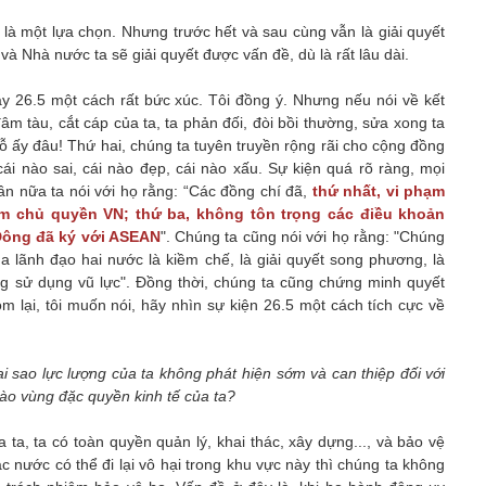
g là một lựa chọn. Nhưng trước hết và sau cùng vẫn là giải quyết
và Nhà nước ta sẽ giải quyết được vấn đề, dù là rất lâu dài.
y 26.5 một cách rất bức xúc. Tôi đồng ý. Nhưng nếu nói về kết
âm tàu, cắt cáp của ta, ta phản đối, đòi bồi thường, sửa xong ta
chỗ ấy đâu! Thứ hai, chúng ta tuyên truyền rộng rãi cho cộng đồng
cái nào sai, cái nào đẹp, cái nào xấu. Sự kiện quá rõ ràng, mọi
lần nữa ta nói với họ rằng: “Các đồng chí đã,
thứ nhất, vi phạm
ạm chủ quyền VN; thứ ba, không tôn trọng các điều khoản
Đông đã ký với ASEAN
". Chúng ta cũng nói với họ rằng: "Chúng
a lãnh đạo hai nước là kiềm chế, là giải quyết song phương, là
ng sử dụng vũ lực". Đồng thời, chúng ta cũng chứng minh quyết
 lại, tôi muốn nói, hãy nhìn sự kiện 26.5 một cách tích cực về
i sao lực lượng của ta không phát hiện sớm và can thiệp đối với
ào vùng đặc quyền kinh tế của ta?
 ta, ta có toàn quyền quản lý, khai thác, xây dựng..., và bảo vệ
nước có thể đi lại vô hại trong khu vực này thì chúng ta không