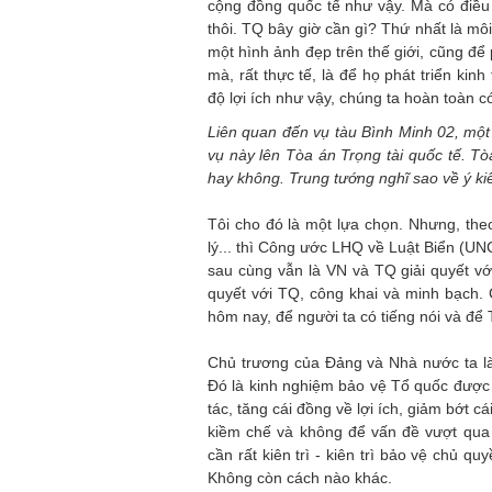
cộng đồng quốc tế như vậy. Mà có điều 
thôi. TQ bây giờ cần gì? Thứ nhất là môi
một hình ảnh đẹp trên thế giới, cũng để
mà, rất thực tế, là để họ phát triển kinh
độ lợi ích như vậy, chúng ta hoàn toàn c
Liên quan đến vụ tàu Bình Minh 02, một 
vụ này lên Tòa án Trọng tài quốc tế. Tò
hay không. Trung tướng nghĩ sao về ý ki
Tôi cho đó là một lựa chọn. Nhưng, theo
lý... thì Công ước LHQ về Luật Biển (UN
sau cùng vẫn là VN và TQ giải quyết với
quyết với TQ, công khai và minh bạch. 
hôm nay, để người ta có tiếng nói và để
Chủ trương của Đảng và Nhà nước ta là
Đó là kinh nghiệm bảo vệ Tổ quốc được 
tác, tăng cái đồng về lợi ích, giảm bớt c
kiềm chế và không để vấn đề vượt qua 
cần rất kiên trì - kiên trì bảo vệ chủ qu
Không còn cách nào khác.