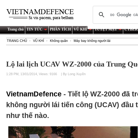
Trang chủ
TIN TỨC
PHÂN TÍCH
VŨ KHÍ
TUYỆT MẬT
CYBER
TRANG CHỦ
VŨ KHÍ
Không quân
Máy bay không người lái
Lộ lai lịch UCAV WZ-2000 của Trung Qu
1:28 PM, 13/01/2014, Views: 9166
| By Long Xuyên
VietnamDefence
- Tiết lộ WZ-2000 đã 
không người lái tiến công (UCAV) đầu 
như thế nào.