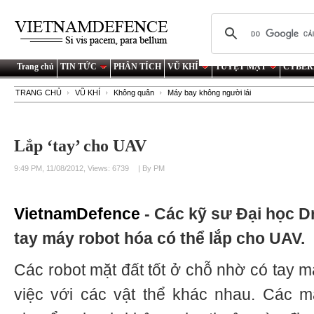
Trang chủ
TIN TỨC
PHÂN TÍCH
VŨ KHÍ
TUYỆT MẬT
CYBER
TRANG CHỦ
VŨ KHÍ
Không quân
Máy bay không người lái
Lắp ‘tay’ cho UAV
9:49 PM, 11/08/2012, Views: 6739
| By PM
VietnamDefence
- Các kỹ sư Đại học D
tay máy robot hóa có thể lắp cho UAV.
Các robot mặt đất tốt ở chỗ nhờ có tay m
việc với các vật thể khác nhau. Các m