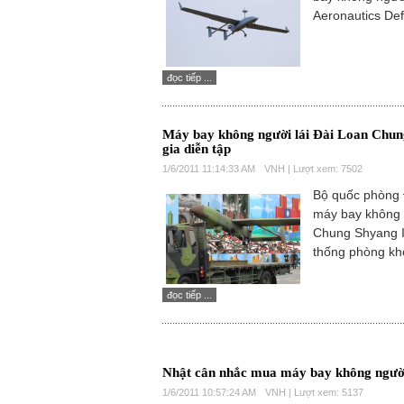
Aeronautics Def
đọc tiếp ...
Máy bay không người lái Đài Loan Chung
gia diễn tập
1/6/2011 11:14:33 AM
VNH | Lượt xem: 7502
Bộ quốc phòng 
máy bay không n
Chung Shyang II
thống phòng kh
đọc tiếp ...
Nhật cân nhắc mua máy bay không ngườ
1/6/2011 10:57:24 AM
VNH | Lượt xem: 5137