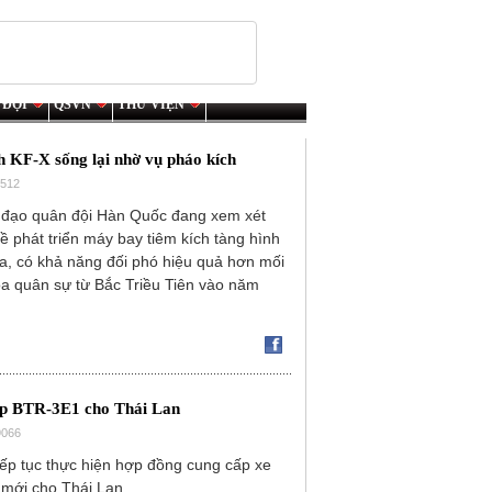
 ĐỘI
QSVN
THƯ VIỆN
h KF-X sống lại nhờ vụ pháo kích
7512
 đạo quân đội Hàn Quốc đang xem xét
ề phát triển máy bay tiêm kích tàng hình
ịa, có khả năng đối phó hiệu quả hơn mối
a quân sự từ Bắc Triều Tiên vào năm
.
iáp BTR-3E1 cho Thái Lan
9066
iếp tục thực hiện hợp đồng cung cấp xe
p mới cho Thái Lan.