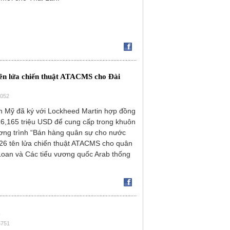
ên lửa chiến thuật ATACMS cho Đài
3052
n Mỹ đã ký với Lockheed Martin hợp đồng
916,165 triệu USD để cung cấp trong khuôn
ơng trình “Bán hàng quân sự cho nước
226 tên lửa chiến thuật ATACMS cho quân
Loan và Các tiểu vương quốc Arab thống
m
6751