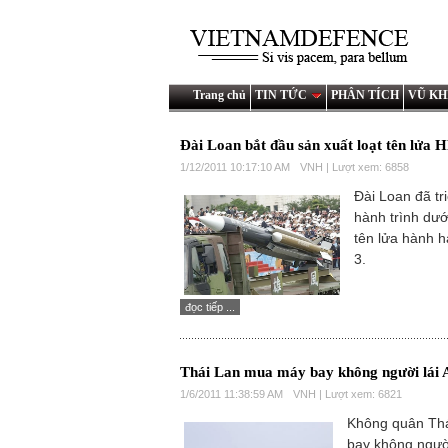
Trang chủ
TIN TỨC
PHÂN TÍCH
VŨ KH
Đài Loan bắt đầu sản xuất loạt tên lửa 
1/12/2011 10:17:10 AM
VNH | Lượt xem: 6858
Đài Loan đã tri
hành trình dướ
tên lửa hành 
3.
đọc tiếp ...
Thái Lan mua máy bay không người lái 
1/6/2011 11:38:59 AM
VNH | Lượt xem: 6821
Không quân Thá
bay không người