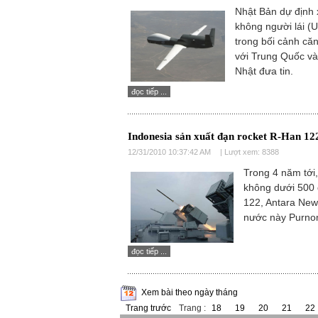
Nhật Bản dự định
không người lái (
trong bối cảnh că
với Trung Quốc v
Nhật đưa tin.
đọc tiếp ...
Indonesia sản xuất đạn rocket R-Han 12
12/31/2010 10:37:42 AM
| Lượt xem: 8388
Trong 4 năm tới
không dưới 500 
122, Antara New
nước này Purno
đọc tiếp ...
Xem bài theo ngày tháng
Trang trước
Trang :
18
19
20
21
22