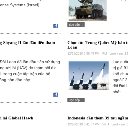
ense Systems (Israel).
đọc tiếp ...
 Shyang II lần đầu tiên tham
Chọc tức Trung Quốc: Mỹ bán t
Loan
12/28/2010 3:58:45 PM
PM | Lượt xem: 1
Đài Loan đã lần đầu tiên sử dụng
Lục quâ
gười lái (UAV) do thám nội địa
trị giá 
 trong cuộc tập trận của hệ
khổ chư
ông hòn đảo này.
ngoài” 
đội Đài 
nhất.
đọc tiếp ...
i lái Global Hawk
Indonesia cần thêm 39 tàu ngầ
12/28/2010 3:41:37 PM
VNH | Lượt xem: 