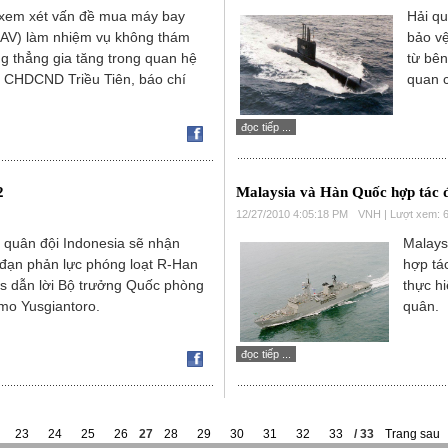
 xem xét vấn đề mua máy bay
Hải q
UAV) làm nhiệm vụ không thám
bảo vệ
ng thẳng gia tăng trong quan hệ
từ bên
à CHDCND Triều Tiên, báo chí
quan c
đọc tiếp ...
2
Malaysia và Hàn Quốc hợp tác đ
12/27/2010 4:05:18 PM
VNH | Lượt xem: 
, quân đội Indonesia sẽ nhận
Malays
đạn phản lực phóng loạt R-Han
hợp tá
s dẫn lời Bộ trưởng Quốc phòng
thực hi
mo Yusgiantoro.
quân.
đọc tiếp ...
23
24
25
26
27
28
29
30
31
32
33
/ 33
Trang sau