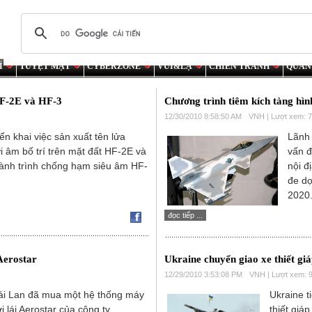
Í
TUYỆT MẬT
CYBERZONE
VUI&LẠ
CHIẾN TRANH
QUÂN
HF-2E và HF-3
Chương trình tiêm kích tàng hìn
12/30/2010 8:58:50 AM
VNH | Lượt xem: 
ển khai việc sản xuất tên lửa
Lãnh
i âm bố trí trên mặt đất HF-2E và
vấn đ
hành trình chống hạm siêu âm HF-
nội đ
đe dọ
2020
đọc tiếp ...
Aerostar
Ukraine chuyển giao xe thiết g
12/29/2010 3:53:08 PM
VNH | Lượt xem: 
i Lan đã mua một hệ thống máy
Ukraine t
 lái Aerostar của công ty
thiết giá