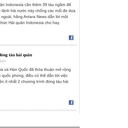
uân Indonesia cần thêm 39 tàu ngầm để
 lãnh hải nước này chống các mối đe dọa
 ngoài, hãng Antara News dẫn lời một
hức Hải quân Indonesia cho hay.
óng tàu hải quân
6624
ia và Hàn Quốc đã thỏa thuận mở rộng
c quốc phòng, điều có thể dẫn tới việc
ện ít nhất 2 chương trình đóng tàu hải