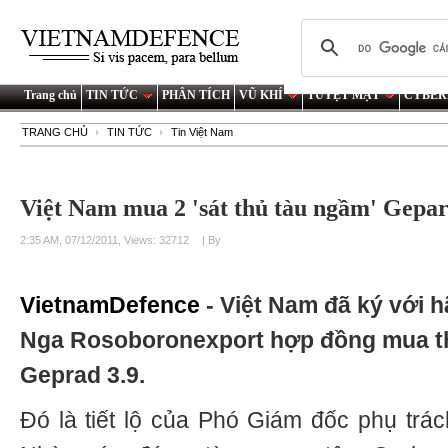
Trang chủ
TIN TỨC
PHÂN TÍCH
VŨ KHÍ
TUYỆT MẬT
CYBER
TRANG CHỦ
TIN TỨC
Tin Việt Nam
Việt Nam mua 2 'sát thủ tàu ngầm' Gepar
2:35 AM, 07/12/2011, Views: 32712
| By
VietnamDefence
- Việt Nam đã ký với 
Nga Rosoboronexport hợp đồng mua th
Geprad 3.9.
Đó là tiết lộ của Phó Giám đốc phụ trác