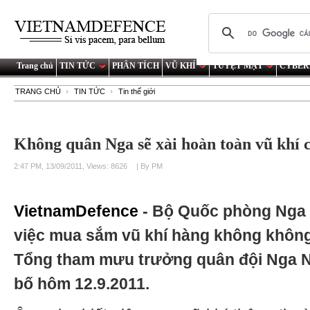
Trang chủ
TIN TỨC
PHÂN TÍCH
VŨ KHÍ
TUYỆT MẬT
CYBER
TRANG CHỦ
TIN TỨC
Tin thế giới
Không quân Nga sẽ xài hoàn toàn vũ khí c
2:47 PM, 13/09/2011, Views: 8626
| By PM
VietnamDefence
- Bộ Quốc phòng Nga s
việc mua sắm vũ khí hàng không không 
Tổng tham mưu trưởng quân đội Nga 
bố hôm 12.9.2011.