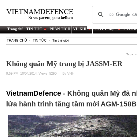
Trang chủ
TIN TỨC
PHÂN TÍCH
VŨ KHÍ
TUYỆT MẬT
CYBER
TRANG CHỦ
TIN TỨC
Tin thế giới
Tags:
m
Không quân Mỹ trang bị JASSM-ER
9:59 PM, 10/04/2014, Views: 5290
| By VNH
VietnamDefence
- Không quân Mỹ đã nh
lửa hành trình tăng tầm mới AGM-158