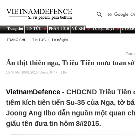
Trang chủ
TIN TỨC
PHÂN TÍCH
VŨ KHÍ
TUYỆT MẬT
CYBER
TRANG CHỦ
TIN TỨC
Tin thế giới
Tags:
Ăn thịt thiên nga, Triều Tiên mưu toan s
10:40 AM, 10/01/2015, Views: 9447
| By
VietnamDefence
- CHDCND Triều Tiên 
tiêm kích tiên tiến Su-35 của Nga, tờ b
Joong Ang Ilbo dẫn nguồn một quan c
giấu tên đưa tin hôm 8//2015.