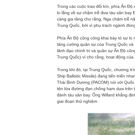
Trong các cuộc trao đổi kín, phía Ấn Độ 
lo lắng về sự chậm trễ đưa tàu sân bay 
càng gia tăng cho rằng, Nga chậm trễ nâ
Trung Quốc, bởi vì phụ trách ngành đóng
Phía Ấn Độ cũng công khai bày tỏ sự lo
tăng cường quân sự của Trung Quốc và k
lãnh đạo chính trị và quân sự Ấn Độ cũng
Trung Quốc) vì cho rằng, hoạt động của 
Trong khi đó, tại Trung Quốc, chương tr
Ship Ballistic Missile) đang tiến triển n
Thái Bình Dương (PACOM) nói với Quốc h
tên lửa đường đạn chống hạm dựa trên 
đánh tàu sân bay. Ông Willard khẳng địn
giai đoạn thử nghiệm.