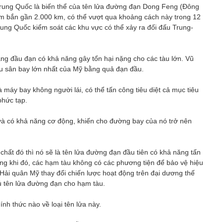
rung Quốc là biến thể của tên lửa đường đạn Dong Feng (Đông
ầm bắn gần 2.000 km, có thể vượt qua khoảng cách này trong 12
ung Quốc kiểm soát các khu vực có thể xảy ra đối đấu Trung-
ang đầu đạn có khả năng gây tổn hại nặng cho các tàu lớn. Vũ
tàu sân bay lớn nhất của Mỹ bằng quả đạn đầu.
à máy bay không người lái, có thể tấn công tiêu diệt cả mục tiêu
phức tạp.
 và có khả năng cơ động, khiến cho đường bay của nó trở nên
chất đó thì nó sẽ là tên lửa đường đạn đầu tiên có khả năng tấn
rong khi đó, các hạm tàu không có các phương tiện để bảo vệ hiệu
Hải quân Mỹ thay đổi chiến lược hoạt động trên đại dương thế
hủ tên lửa đường đạn cho hạm tàu.
ính thức nào về loại tên lửa này.