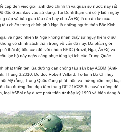
đề cập đến việc giới lãnh đạo chính trị và quân sự nước này rất
Đô đốc Gorshkov vào sử dụng. Tại Dehli thậm chí có ý kiến ngày
ng cấp và bàn giao tàu sân bay cho Ấn Độ là do áp lực của
 tàu chiến trong chính phủ Nga là những người thân Bắc Kinh.
 ngại và ngạc nhiên là Nga không nhận thấy sự nguy hiểm ở sự
hông có chính sách thận trọng về vấn đề này. Đa phần giới
 có thái độ tiêu cực đối với nhóm BRIC (Brazil, Nga, Ấn Độ và
câu lạc bộ này ngày càng phục tùng lợi ích của Trung Quốc.
ình phát triển tên lửa đường đạn chống tàu sân bay ASBM (Anti-
hanh. Tháng 3.2010, Đô đốc Robert Willard, Tư lệnh Bộ Chỉ huy
ội Mỹ rằng, Trung Quốc đang phát triển và thử nghiệm một loại
tên lửa đường đạn đạo tầm trung DF-21/CSS-5 chuyên dùng để
h, loại ASBM này được phát triển từ thập kỷ 1990 và hiện đang ở