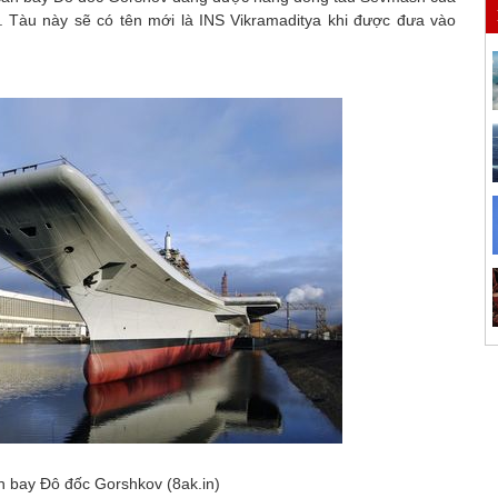
. Tàu này sẽ có tên mới là INS Vikramaditya khi được đưa vào
n bay Đô đốc Gorshkov (8ak.in)