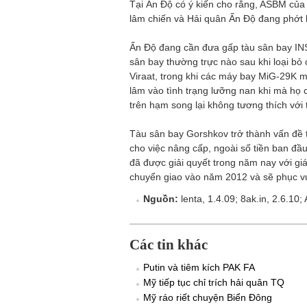
Tại Ấn Độ có ý kiến cho rằng, ASBM của 
lâm chiến và Hải quân Ấn Độ đang phớt
Ấn Độ đang cần đưa gấp tàu sân bay INS
sân bay thường trực nào sau khi loại bỏ 
Viraat, trong khi các máy bay MiG-29K mới
lâm vào tình trạng lưỡng nan khi mà họ
trên hạm song lại không tương thích với 
Tàu sân bay Gorshkov trở thành vấn đề 
cho việc nâng cấp, ngoài số tiền ban đ
đã được giải quyết trong năm nay với gi
chuyển giao vào năm 2012 và sẽ phục v
Nguồn:
lenta, 1.4.09; 8ak.in, 2.6.10;
Các tin khác
Putin và tiêm kích PAK FA
Mỹ tiếp tục chỉ trích hải quân TQ
Mỹ ráo riết chuyện Biển Đông