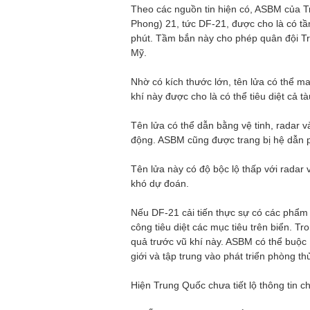
Theo các nguồn tin hiện có, ASBM của T
Phong) 21, tức DF-21, được cho là có t
phút. Tầm bắn này cho phép quân đội Tr
Mỹ.
Nhờ có kích thước lớn, tên lửa có thể m
khí này được cho là có thể tiêu diệt cả 
Tên lửa có thể dẫn bằng vệ tinh, radar v
động. ASBM cũng được trang bị hệ dẫn 
Tên lửa này có độ bộc lộ thấp với radar
khó dự đoán.
Nếu DF-21 cải tiến thực sự có các phẩm 
công tiêu diệt các mục tiêu trên biển. T
quả trước vũ khí này. ASBM có thể buộc 
giới và tập trung vào phát triển phòng t
Hiện Trung Quốc chưa tiết lộ thông tin ch