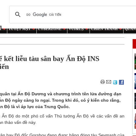
Í
TUYỆT MẬT
CYBERZONE
VUI&LẠ
CHIẾN TRANH
QUÂN
kết liễu tàu sân bay Ấn Độ INS
iến
 quân tại Ấn Độ Dương và chương trình tên lửa đường đạn
 Độ ngày càng lo ngại. Trong khi đó, có ý kiến cho rằng,
 Độ là vì áp lực của Trung Quốc.
c Ấn Độ do một phó cố vấn Thủ tướng Ấn Độ về các vấn đề an
n thảo vấn đề này.
u sân bay Đô đốc Gorshov đang được hãng đóng tàu Sevmash của