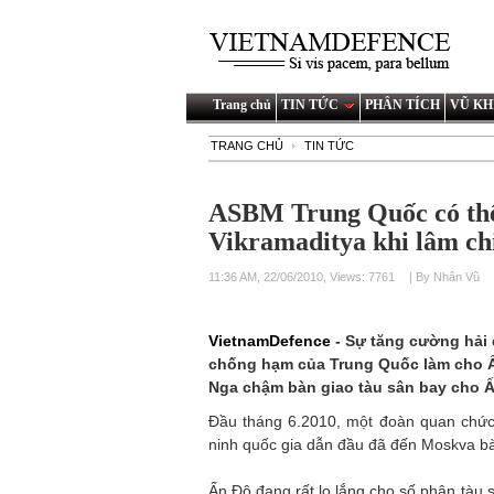
Trang chủ
TIN TỨC
PHÂN TÍCH
VŨ KH
TRANG CHỦ
TIN TỨC
ASBM Trung Quốc có thể 
Vikramaditya khi lâm ch
11:36 AM, 22/06/2010, Views: 7761
| By Nhân Vũ
VietnamDefence
- Sự tăng cường hải
chống hạm của Trung Quốc làm cho Ấn
Nga chậm bàn giao tàu sân bay cho Ấn
Đầu tháng 6.2010, một đoàn quan chứ
ninh quốc gia dẫn đầu đã đến Moskva bà
Ấn Độ đang rất lo lắng cho số phận tà