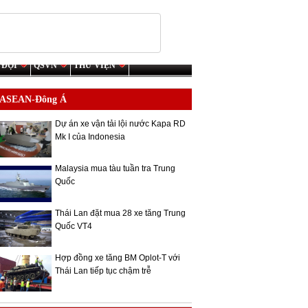
 ĐỘI
QSVN
THƯ VIỆN
ASEAN-Đông Á
Dự án xe vận tải lội nước Kapa RD
Mk I của Indonesia
Malaysia mua tàu tuần tra Trung
Quốc
Thái Lan đặt mua 28 xe tăng Trung
Quốc VT4
Hợp đồng xe tăng BM Oplot-T với
Thái Lan tiếp tục chậm trễ