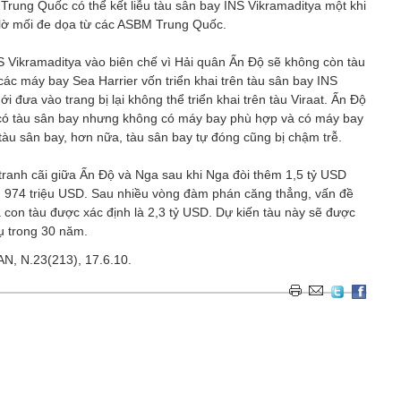
Trung Quốc có thể kết liễu tàu sân bay INS Vikramaditya một khi
 lờ mối đe dọa từ các ASBM Trung Quốc.
 Vikramaditya vào biên chế vì Hải quân Ấn Độ sẽ không còn tàu
các máy bay Sea Harrier vốn triển khai trên tàu sân bay INS
 đưa vào trang bị lại không thể triển khai trên tàu Viraat. Ấn Độ
 có tàu sân bay nhưng không có máy bay phù hợp và có máy bay
tàu sân bay, hơn nữa, tàu sân bay tự đóng cũng bị chậm trễ.
tranh cãi giữa Ấn Độ và Nga sau khi Nga đòi thêm 1,5 tỷ USD
ầu 974 triệu USD. Sau nhiều vòng đàm phán căng thẳng, vấn đề
á con tàu được xác định là 2,3 tỷ USD. Dự kiến tàu này sẽ được
ụ trong 30 năm.
 AN, N.23(213), 17.6.10.