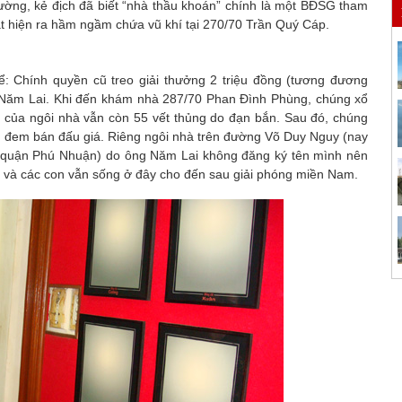
trường, kẻ địch đã biết “nhà thầu khoán” chính là một BĐSG tham
át hiện ra hầm ngầm chứa vũ khí tại 270/70 Trần Quý Cáp.
: Chính quyền cũ treo giải thưởng 2 triệu đồng (tương đương
c Năm Lai. Khi đến khám nhà 287/70 Phan Đình Phùng, chúng xổ
ắt của ngôi nhà vẫn còn 55 vết thủng do đạn bắn. Sau đó, chúng
i, đem bán đấu giá. Riêng ngôi nhà trên đường Võ Duy Nguy (nay
 quận Phú Nhuận) do ông Năm Lai không đăng ký tên mình nên
tôi và các con vẫn sống ở đây cho đến sau giải phóng miền Nam.