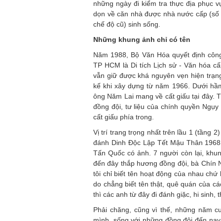
những ngày đi kiểm tra thực địa phục v
dọn về căn nhà được nhà nước cấp (số
chế độ cũ) sinh sống.
Những khung ảnh chỉ có tên
Năm 1988, Bộ Văn Hóa quyết định côn
TP HCM là Di tích Lịch sử - Văn hóa c
vẫn giữ được khá nguyên vẹn hiện trạng,
kế khi xây dựng từ năm 1966. Dưới hầ
ông Năm Lai mang về cất giấu tại đây. T
đồng đội, tư liệu của chính quyền Ngụy
cất giấu phía trong.
Vị trí trang trọng nhất trên lầu 1 (tầng 
đánh Dinh Độc Lập Tết Mậu Thân 1968. Điề
Tấn Quốc có ảnh. 7 người còn lại, khun
đến đây thắp hương đồng đội, bà Chín Ng
tôi chỉ biết tên hoạt động của nhau chứ
do chẳng biết tên thật, quê quán của cá
thì các anh từ đây đi đánh giặc, hi sinh,
Phải chăng, cũng vì thế, những năm c
mình, sống với những đồng đội đến nay