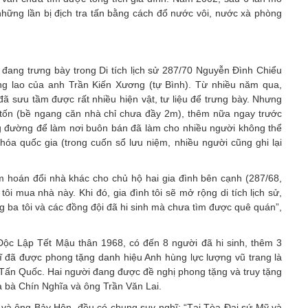
những lần bị địch tra tấn bằng cách đổ nước vôi, nước xà phòng
 đang trưng bày trong Di tích lịch sử 287/70 Nguyễn Đình Chiểu
ng lao của anh Trần Kiến Xương (tự Bình). Từ nhiều năm qua,
 đã sưu tầm được rất nhiều hiện vật, tư liệu để trưng bày. Nhưng
m tốn (bề ngang căn nhà chỉ chưa đầy 2m), thêm nữa ngay trước
òng đường để làm nơi buôn bán đã làm cho nhiều người không thể
n hóa quốc gia (trong cuốn sổ lưu niệm, nhiều người cũng ghi lại
hoán đổi nhà khác cho chủ hộ hai gia đình bên cạnh (287/68,
tôi mua nhà này. Khi đó, gia đình tôi sẽ mở rộng di tích lịch sử,
ng ba tôi và các đồng đội đã hi sinh mà chưa tìm được quê quán”,
ộc Lập Tết Mậu thân 1968, có đến 8 người đã hi sinh, thêm 3
t sĩ đã được phong tặng danh hiệu Anh hùng lực lượng vũ trang là
 Tấn Quốc. Hai người đang được đề nghị phong tặng và truy tặng
à bà Chín Nghĩa và ông Trần Văn Lai.
 và ông Bảy Hôn, đều có chung suy nghĩ: “Tại Tòa Đại sứ Mỹ và