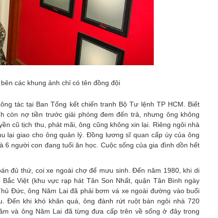
bên các khung ảnh chỉ có tên đồng đội
ông tác tại Ban Tổng kết chiến tranh Bộ Tư lệnh TP HCM. Biết
ình còn nợ tiền trước giải phóng đem đến trả, nhưng ông không
ền cũ tịch thu, phát mãi, ông cũng không xin lại. Riêng ngôi nhà
u lại giao cho ông quản lý. Đồng lương sĩ quan cấp úy của ông
 và 6 người con đang tuổi ăn học. Cuộc sống của gia đình dồn hết
bán đủ thứ, coi xe ngoài chợ để mưu sinh. Đến năm 1980, khi di
ng Bắc Việt (khu vực rạp hát Tân Son Nhất, quận Tân Bình ngày
Thủ Đức, ông Năm Lai đã phải bơm vá xe ngoài đường vào buổi
u. Đến khi khó khăn quá, ông đành rứt ruột bán ngôi nhà 720
ầm và ông Năm Lai đã từng đưa cấp trên về sống ở đây trong