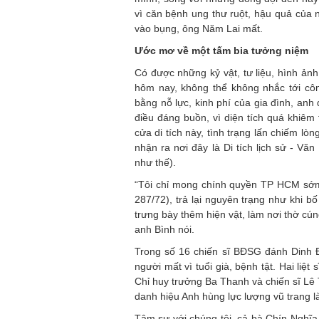
vì căn bệnh ung thư ruột, hậu quả của 
vào bụng, ông Năm Lai mất.
Ước mơ về một tấm bia tưởng niệm
Có được những kỷ vật, tư liệu, hình ảnh
hôm nay, không thể không nhắc tới cô
bằng nỗ lực, kinh phí của gia đình, anh
điều đáng buồn, vì diện tích quá khiê
cửa di tích này, tình trạng lấn chiếm l
nhận ra nơi đây là Di tích lịch sử - Vă
như thế).
“Tôi chỉ mong chính quyền TP HCM sớm 
287/72), trả lại nguyên trạng như khi bố 
trưng bày thêm hiện vật, làm nơi thờ cú
anh Bình nói.
Trong số 16 chiến sĩ BĐSG đánh Dinh Đ
người mất vì tuổi già, bệnh tật. Hai liệ
Chỉ huy trưởng Ba Thanh và chiến sĩ Lê
danh hiệu Anh hùng lực lượng vũ trang l
Tâm sự với chúng tôi, cả bà Chín Nghĩa