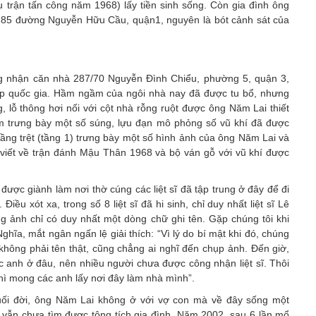
ụ trận tấn công năm 1968) lấy tiền sinh sống. Còn gia đình ông
 85 đường Nguyễn Hữu Cầu, quận1, nguyên là bót cảnh sát của
g nhận căn nhà 287/70 Nguyễn Đình Chiểu, phường 5, quận 3,
ấp quốc gia. Hầm ngầm của ngôi nhà nay đã được tu bổ, nhưng
 lỗ thông hơi nối với cột nhà rỗng ruột được ông Năm Lai thiết
m trưng bày một số súng, lựu đạn mô phỏng số vũ khí đã được
ầng trệt (tầng 1) trưng bày một số hình ảnh của ông Năm Lai và
 viết về trận đánh Mậu Thân 1968 và bộ ván gỗ với vũ khí được
2) được giành làm nơi thờ cúng các liệt sĩ đã tập trung ở đây để đi
u xót xa, trong số 8 liệt sĩ đã hi sinh, chỉ duy nhất liệt sĩ Lê
g ảnh chỉ có duy nhất một dòng chữ ghi tên. Gặp chúng tôi khi
hĩa, mắt ngân ngấn lệ giải thích: “Vì lý do bí mật khi đó, chúng
 không phải tên thật, cũng chẳng ai nghĩ đến chụp ảnh. Đến giờ,
c anh ở đâu, nên nhiều người chưa được công nhận liệt sĩ. Thôi
 thì mong các anh lấy nơi đây làm nhà mình”.
uối đời, ông Năm Lai không ở với vợ con mà về đây sống một
 vẫn chưa tìm được tông tích gia đình. Năm 2002, sau 6 lần mổ