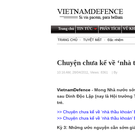
Trang chủ
TIN TỨC
PHÂN TÍCH
VŨ KH
TRANG CHỦ
TUYỆT MẬT
Đặc nhiệm
Chuyện chưa kể về ‘nhà t
10:16 AM, 28/04/2011, Views: 8361
| By
VietnamDefence
- Mong Nhà nước sớm
sau Dinh Độc Lập (nay là Hội trường
trẻ.
>> Chuyện chưa kể về ‘nhà thầu khoán’ B
>> Chuyện chưa kể về ‘nhà thầu khoán’ B
Kỳ 3: Những ước nguyện cần sớm giả