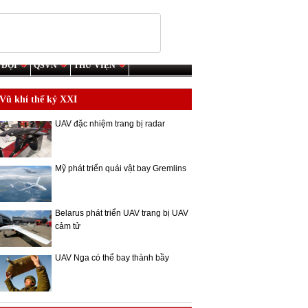
 ĐỘI
QSVN
THƯ VIỆN
Vũ khí thế kỷ XXI
UAV đặc nhiệm trang bị radar
Mỹ phát triển quái vật bay Gremlins
Belarus phát triển UAV trang bị UAV
cảm tử
UAV Nga có thể bay thành bầy