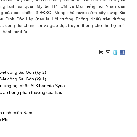
ổng lãnh sự quán Mỹ tại TP.HCM và Đài Tiếng nói Nhân dân
ng của các chiến sĩ BĐSG. Mong nhà nước sớm xây dựng Bia
au Dinh Độc Lập (nay là Hội trường Thống Nhất) trên đường
 đồng đội chúng tôi và giáo dục truyền thống cho thế hệ trẻ”.
thành sự thật.
1.
iệt động Sài Gòn (kỳ 2)
iệt động Sài Gòn (kỳ 1)
 ứng hạt nhân Al Kibar của Syria
ếc áo bông phần thưởng của Bác
An ninh miền Nam
 Phi