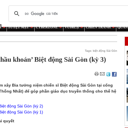
Í
TUYỆT MẬT
CYBERZONE
VUI&LẠ
CHIẾN TRANH
QUÂN
Tags:
biệt động Sài Gòn
hầu khoán’ Biệt động Sài Gòn (kỳ 3)
 xây Bia tưởng niệm chiến sĩ Biệt động Sài Gòn tại cổng
 Thống Nhất) để góp phần giáo dục truyền thống cho thế hệ
iệt động Sài Gòn (kỳ 2)
iệt động Sài Gòn (kỳ 1)
i quyết