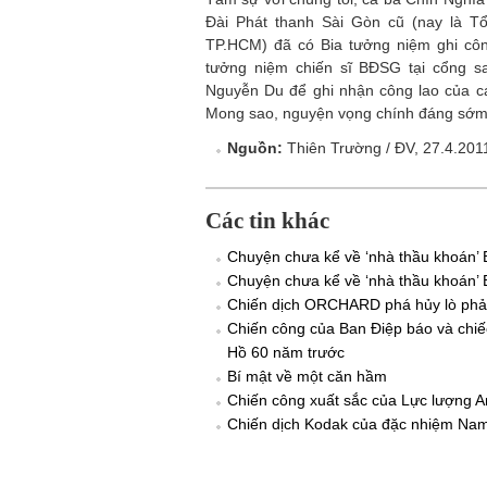
Đài Phát thanh Sài Gòn cũ (nay là T
TP.HCM) đã có Bia tưởng niệm ghi cô
tưởng niệm chiến sĩ BĐSG tại cổng s
Nguyễn Du để ghi nhận công lao của các
Mong sao, nguyện vọng chính đáng sớm 
Nguồn:
Thiên Trường / ĐV, 27.4.201
Các tin khác
Chuyện chưa kể về ‘nhà thầu khoán’ B
Chuyện chưa kể về ‘nhà thầu khoán’ B
Chiến dịch ORCHARD phá hủy lò phản
Chiến công của Ban Điệp báo và chi
Hồ 60 năm trước
Bí mật về một căn hầm
Chiến công xuất sắc của Lực lượng 
Chiến dịch Kodak của đặc nhiệm Nam