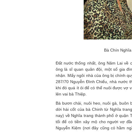
Bà Chín Nghĩa 
Đất nước thống nhất, ông Năm Lai về c
ông là sĩ quan quân đội, một số gia đ
nhận. Mấy ngôi nhà của ông bị chính quy
287/70 Nguyễn Đình Chiểu, nhà nước th
khi đó quá ít ỏi để có thể nuôi được vợ
lên vai bà Thiệp.
Bà bươn chải, nuôi heo, nuôi gà, buôn 
dời hài cốt của bà Chinh từ Nghĩa tra
nay) về Nghĩa trang thành phố ở quận 
tối để có tiền xây mộ cho người vợ đầ
Nguyễn Kiệm (nơi đây cũng có hầm ng