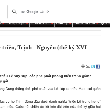
Í
TUYỆT MẬT
CYBERZONE
VUI&LẠ
CHIẾN TRANH
QUÂN
triều, Trịnh - Nguyễn (thế kỷ XVI-
, triều Lê suy sụp, các phe phái phong kiến tranh giành
y gắt.
 Dung thắng thế, phế truất vua Lê, lập ra triều Mạc, cai quản
Mạc do họ Trịnh đứng đầu dưới danh nghĩa “triều Lê trung hưng”
m triều. Cuộc nội chiến ác liệt kéo dài trên nửa thế kỷ giữa hai