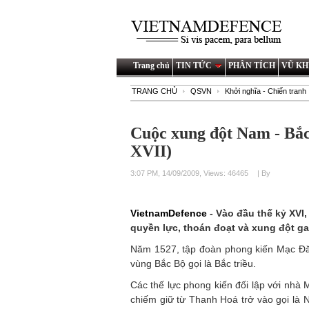
Trang chủ
TIN TỨC
PHÂN TÍCH
VŨ KH
TRANG CHỦ
QSVN
Khởi nghĩa - Chiến tranh
Cuộc xung đột Nam - Bắc 
XVII)
3:07 PM, 14/09/2009, Views: 46465
| By
VietnamDefence
- Vào đầu thế kỷ XVI
quyền lực, thoán đoạt và xung đột ga
Năm 1527, tập đoàn phong kiến Mạc Đăng
vùng Bắc Bộ gọi là Bắc triều.
Các thế lực phong kiến đối lập với nhà 
chiếm giữ từ Thanh Hoá trở vào gọi là Na