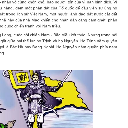
 nhân vô cùng khốn khổ, hao người, tốn của vì nạn binh dịch. Vì
ầu hàng, đem một phần đất của Tổ quốc để cầu viện sự ủng hộ
ất trong lịch sử Việt Nam, một người lãnh đạo đất nước cắt đất
nhã này của nhà Mạc khiến cho nhân dân càng căm ghét, phẫn
ng cuộc chiến tranh với Nam triều.
ong, cuộc nội chiến Nam - Bắc triều kết thúc. Nhưng trong nội
 gắt giữa hai thế lực họ Trịnh và họ Nguyễn. Họ Trịnh nắm quyền
 gọi là Bắc Hà hay Đàng Ngoài. Họ Nguyễn nắm quyền phía nam
ng.