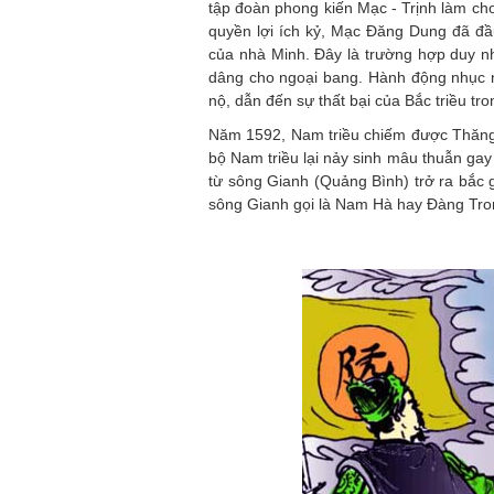
tập đoàn phong kiến Mạc - Trịnh làm cho
quyền lợi ích kỷ, Mạc Đăng Dung đã đ
của nhà Minh. Đây là trường hợp duy nh
dâng cho ngoại bang. Hành động nhục 
nộ, dẫn đến sự thất bại của Bắc triều tro
Năm 1592, Nam triều chiếm được Thăng L
bộ Nam triều lại nảy sinh mâu thuẫn gay
từ sông Gianh (Quảng Bình) trở ra bắc
sông Gianh gọi là Nam Hà hay Đàng Tro