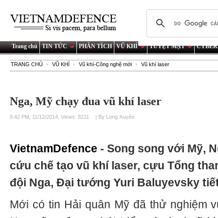
Trang chủ
TIN TỨC
PHÂN TÍCH
VŨ KHÍ
TUYỆT MẬT
CYBER
TRANG CHỦ
VŨ KHÍ
Vũ khí-Công nghệ mới
Vũ khí laser
Nga, Mỹ chạy đua vũ khí laser
9:42 PM, 11/12/2014, Views: 8211
| By Long Xuyên
VietnamDefence
- Song song với Mỹ, 
cứu chế tạo vũ khí laser, cựu Tổng t
đội Nga, Đại tướng Yuri Baluyevsky tiết
Mới có tin Hải quân Mỹ đã thử nghiệm vũ 