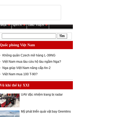
 ĐỘI
QSVN
THƯ VIỆN
Quốc phòng Việt Nam
Không quân Czech mở hàng L-39NG
Việt Nam mua tàu cứu hộ tàu ngầm Nga?
Nga giúp Việt Nam nâng cấp An-2
Việt Nam mua 100 T-90?
Vũ khí thế kỷ XXI
UAV đặc nhiệm trang bị radar
Mỹ phát triển quái vật bay Gremlins