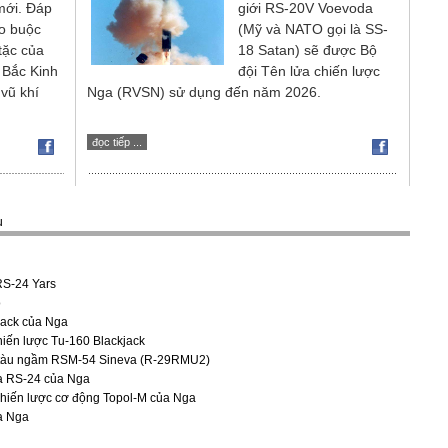
mới. Đáp
giới RS-20V Voevoda
áo buộc
(Mỹ và NATO gọi là SS-
 tặc của
18 Satan) sẽ được Bộ
 Bắc Kinh
đội Tên lửa chiến lược
vũ khí
Nga (RVSN) sử dụng đến năm 2026.
đọc tiếp ...
u
RS-24 Yars
ó
jack của Nga
iến lược Tu-160 Blackjack
ừ tàu ngầm RSM-54 Sineva (R-29RMU2)
ịa RS-24 của Nga
chiến lược cơ động Topol-M của Nga
a Nga