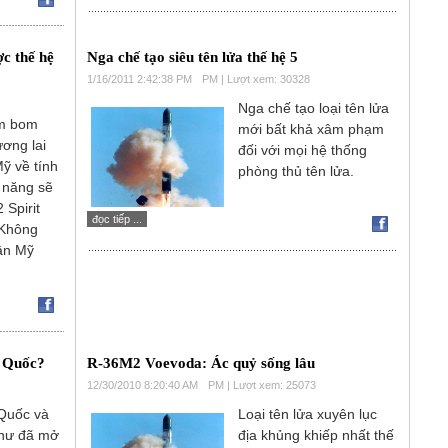
c thế hệ
Nga chế tạo siêu tên lửa thế hệ 5
1/16/2011 2:42:38 PM
PM | Lượt xem: 30328
Nga chế tạo loại tên lửa
m bom
mới bất khả xâm phạm
ương lai
đối với mọi hệ thống
ỹ về tính
phòng thủ tên lửa.
 năng sẽ
 Spirit
đọc tiếp ...
 Không
ân Mỹ
g Quốc?
R-36M2 Voevoda: Ác quỷ sống lâu
12/30/2010 8:20:40 AM
PM | Lượt xem: 25073
Quốc và
Loại tên lửa xuyên lục
hư đã mở
địa khủng khiếp nhất thế