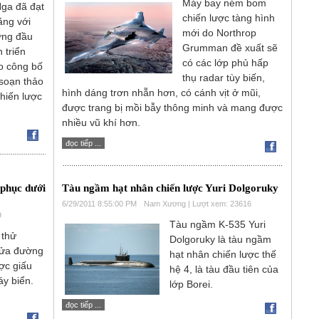
Máy bay ném bom
Nga đã đạt
chiến lược tàng hình
ằng với
mới do Northrop
ợng đầu
Grumman đề xuất sẽ
 triển
có các lớp phủ hấp
o công bố
thụ radar tùy biến,
soạn thảo
hình dáng trơn nhẵn hơn, có cánh vịt ở mũi,
chiến lược
được trang bị mồi bẫy thông minh và mang được
nhiều vũ khí hơn.
đọc tiếp ...
 phục dưới
Tàu ngầm hạt nhân chiến lược Yuri Dolgoruky
6/29/2011 8:55:00 PM
Nam Xương | Lượt xem: 23616
9
Tàu ngầm K-535 Yuri
 thử
Dolgoruky là tàu ngầm
lửa đường
hạt nhân chiến lược thế
ợc giấu
hệ 4, là tàu đầu tiên của
áy biển.
lớp Borei.
đọc tiếp ...