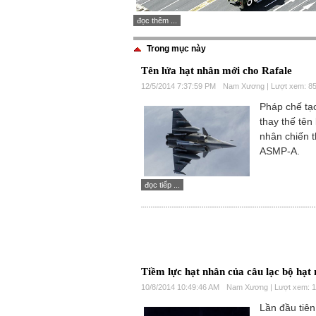
đọc thêm ...
Trong mục này
Tên lửa hạt nhân mới cho Rafale
12/5/2014 7:37:59 PM
Nam Xương | Lượt xem: 8
Pháp chế t
thay thế tên 
nhân chiến t
ASMP-A.
đọc tiếp ...
Tiềm lực hạt nhân của câu lạc bộ hạt
10/8/2014 10:49:46 AM
Nam Xương | Lượt xem: 
Lần đầu tiên