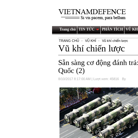
Trang chủ
TIN TỨC
PHÂN TÍCH
VŨ KH
TRANG CHỦ
VŨ KHÍ
Vũ khí chiến lược
Vũ khí chiến lược
Sẵn sàng cơ động đánh trả
Quốc (2)
8/10/2017 8:17:00 AM | Lượt xem: 45816
By