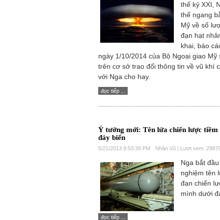
thế kỷ XXI, 
thế ngang b
Mỹ về số lư
đạn hạt nhân
khai, báo cá
ngày 1/10/2014 của Bộ Ngoại giao Mỹ 
trên cơ sở trao đổi thông tin về vũ khí 
với Nga cho hay.
đọc tiếp ...
Ý tưởng mới: Tên lửa chiến lược tiềm
đáy biển
5/21/2013 9:53:39 PM
Nhân Vũ | Lượt xem: 2987
Nga bắt đầu
nghiệm tên 
đạn chiến lư
mình dưới đ
đọc tiếp ...