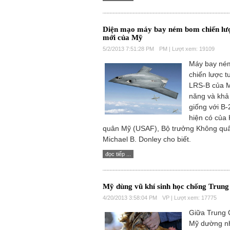
Diện mạo máy bay ném bom chiến lượ
mới của Mỹ
5/2/2013 7:51:28 PM
PM | Lượt xem: 19109
Máy bay né
chiến lược t
LRS-B của M
năng và khả
giống với B-2
hiện có của
quân Mỹ (USAF), Bộ trưởng Không qu
Michael B. Donley cho biết.
đọc tiếp ...
Mỹ dùng vũ khí sinh học chống Trun
4/20/2013 3:58:04 PM
VP | Lượt xem: 17775
Giữa Trung 
Mỹ dường n