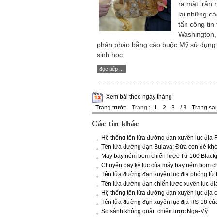
ra mặt trận 
lại những c
tấn công tin
Washington,
phản pháo bằng cáo buộc Mỹ sử dụng 
sinh học.
đọc tiếp ...
Xem bài theo ngày tháng
Trang trước
Trang :
1
2
3
/ 3
Trang sa
Các tin khác
Hệ thống tên lửa đường đạn xuyên lục địa 
Tên lửa đường đạn Bulava: Đứa con đẻ kh
Máy bay ném bom chiến lược Tu-160 Black
Chuyến bay kỷ lục của máy bay ném bom ch
Tên lửa đường đạn xuyên lục địa phóng t
Tên lửa đường đạn chiến lược xuyên lục đ
Hệ thống tên lửa đường đạn xuyên lục địa 
Tên lửa đường đạn xuyên lục địa RS-18 củ
So sánh không quân chiến lược Nga-Mỹ