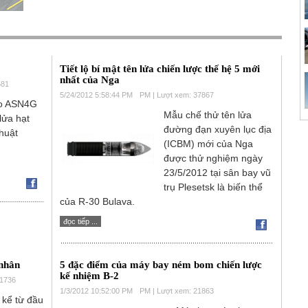
Tiết lộ bí mật tên lửa chiến lược thế hệ 5 mới
nhất của Nga
581
5/24/2012 5:58:44 PM
PM | Lượt xem: 37867
ạo ASN4G
Mẫu chế thử tên lửa
lửa hạt
đường đạn xuyên lục địa
huật
(ICBM) mới của Nga
được thử nghiệm ngày
23/5/2012 tại sân bay vũ
trụ Plesetsk là biến thể
của R-30 Bulava.
đọc tiếp ...
 nhân
5 đặc điểm của máy bay ném bom chiến lược
kế nhiệm B-2
11736
1/3/2012 10:52:00 PM
PM | Lượt xem: 21863
 kể từ đầu