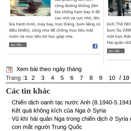
công đường không (tên
lửa chống hạm bay ở độ
cao nhỏ và cực nhỏ, tên
lửa hành trình, máy bay, trực thăng, bom liệng có
kích Thổ Nh
điều khiển), cũng như để chống mục tiêu mặt
bom Su-24M t
nước và mục tiêu bờ bọc giáp nhẹ.
một trực thăn
Hai quân nhâ
đọc tiếp ...
đọc tiếp ...
Xem bài theo ngày tháng
Trang :
1
2
3
4
5
6
7
8
9
10
/ 10
Các tin khác
Chiến dịch oanh tạc nước Anh (8.1940-5.194
Kết quả không kích của Nga ở Syria
Vũ khí hải quân Nga trong chiến dịch ở Syria
con mắt người Trung Quốc