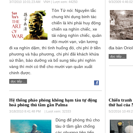
3/7/2010 10:01:23 AM
VNH | Lượt xem: 44250
9/3/2009 4:46:0
Tôn Tử nói: Nguyên tắc
chung khi dụng binh tác
chiến là khi phải huy động
chiến xa nghìn chiếc, xe
tải nặng nghìn chiếc, quân
đội mười vạn, vận lương
đi xa nghìn dặm, thì tình huống đó, chi phí ở tiền
địa bàn Orio
phương và hậu phương, chi phí đãi khách khứa
đọc tiếp ...
sứ thần, bảo dưỡng và bổ sung tiêu phí nghìn
vàng thì mới có thể cho mười vạn quân xuất
chinh được.
đọc tiếp ...
Hệ thống pháo phòng không hạm tàu tự động
Chiến tranh
hoá phòng thủ tầm gần Palma
thứ hai của
3/18/2010 8:41:48 PM
| Lượt xem: 32333
5/2/2016 10:49:
Dùng để phòng thủ cho
tàu ở tầm gần chống
các phương tiện tiến