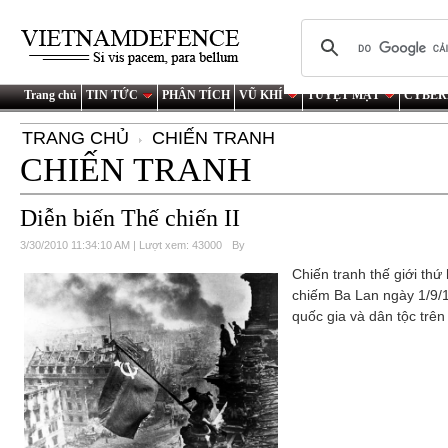
Trang chủ
TIN TỨC
PHÂN TÍCH
VŨ KHÍ
TUYỆT MẬT
CYBER
TRANG CHỦ
CHIẾN TRANH
CHIẾN TRANH
Diễn biến Thế chiến II
3/30/2010 11:34:10 AM | Lượt xem: 43000
By
Chiến tranh thế giới th
chiếm Ba Lan ngày 1/9/1
quốc gia và dân tộc trên 