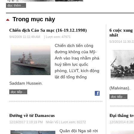
đọc thêm ...
Trong mục này
Chiến dịch Cáo Sa mạc (16-19.12.1998)
6 cuộc xung 
nhất
9/4/2009 11:11:49 AM
| Lượt xem: 47971
5/3/2014 11:30:
Chiến dịch tiến công
đường không của Mỹ-
Anh vào Iraq nhằm phá
huỷ tiềm lực quốc
phòng, LLVT, kích động
lật đổ tổng thống
Saddam Hussein.
(Malvinas).
đọc tiếp ...
đọc tiếp ...
Đường về từ Damascus
Đại thắng t
12/19/2017 1:19:19 PM
Nhân Vũ | Lượt xem: 82272
12/18/2014 8:28
Quân đội Nga sẽ rời