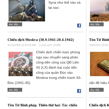
Syria như thế nào và
tại sao.
đọc tiếp ...
đọc tiếp ...
Chiến dịch Moskva (30.9.1941-20.4.1942)
Tôn Tử Binh
11/14/2009 12:52:53 AM
| Lượt xem: 21485
3/16/2010 10:00
Chiến dịch chiến lược phòng
ngự sau chuyển sang phản
công-tiến công của QĐ Liên
Xô (LX) đánh bại cuộc tiến
công của quân Đức vào
Moskva trong chiến tranh Xô-
Đức (1941-45).
vấn đề hiệu 
đọc tiếp ...
đọc tiếp ...
Tôn Tử Binh pháp. Thiên thứ hai: Tác chiến
Chiến dịch K