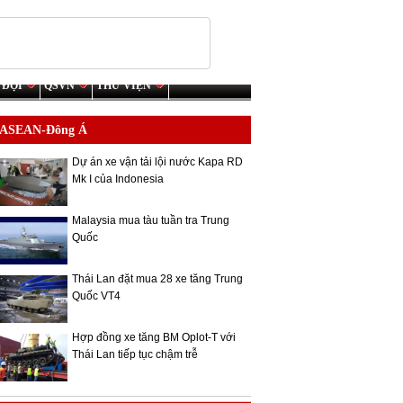
 ĐỘI
QSVN
THƯ VIỆN
ASEAN-Đông Á
Dự án xe vận tải lội nước Kapa RD
Mk I của Indonesia
Malaysia mua tàu tuần tra Trung
Quốc
Thái Lan đặt mua 28 xe tăng Trung
Quốc VT4
Hợp đồng xe tăng BM Oplot-T với
Thái Lan tiếp tục chậm trễ