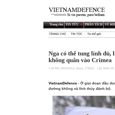
Trang chủ
TIN TỨC
PHÂN TÍCH
VŨ KH
TRANG CHỦ
TIN TỨC
Tin thế giới
Nga có thể tung lính dù, 
không quân vào Crimea
1:40 PM, 03/03/2014, Views: 179810
| By Nhân Vũ
VietnamDefence
- Ở giai đoạn đầu đ
đường không và lính thủy đánh bộ.