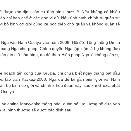
sẽ được xác định căn cứ tình hình thực tế. Nếu không có khiêu
vào chỉ hạn chế ở các đơn vị dù. Nếu tình hình chính trị-quân sự
 vị bộ binh cơ giới cùng xe bọc thép chở quân và không quân sẽ
ân Nga vào Nam Osetya vào năm 2008. Hồi đó, Tổng thống Dmitri
bang Nga cho phép. Chính quyền Nga lập luận là họ không đưa
ân gìn giữ hòa bình, do đó theo Hiến pháp Nga là không cần sự
kế hoạch tấn công của Gruzia, chỉ chưa biết ngày tháng bắt đầu
uộc tập trận Kavkaz-2008, Nga đã để lại gần biên giới với Nam
 bộ binh cơ giới và chính 2 tiểu đoàn này, sau khi Gruzia phát
 Osetya.
 Valentina Matvyenko thông báo, quân số lực lượng sẽ đưa vào
rở lại bình thường sẽ được xác định sau.