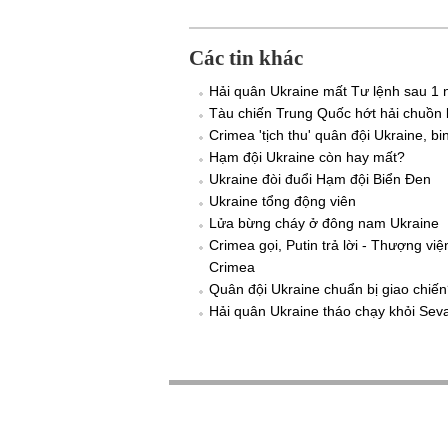
Các tin khác
Hải quân Ukraine mất Tư lệnh sau 1
Tàu chiến Trung Quốc hớt hải chuồn 
Crimea 'tịch thu' quân đội Ukraine, bi
Hạm đội Ukraine còn hay mất?
Ukraine đòi đuổi Hạm đội Biển Đen
Ukraine tổng động viên
Lửa bừng cháy ở đông nam Ukraine
Crimea gọi, Putin trả lời - Thượng v
Crimea
Quân đội Ukraine chuẩn bị giao chiế
Hải quân Ukraine tháo chạy khỏi Sev