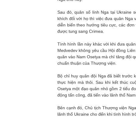
Sau đó, quân số lính Nga tại Ukraine 
khích đối với họ thì việc đưa quân Nga 
diễn biến theo hướng tiêu cực, các đơn
được tung sang Crimea.
Tình hình lần này khác với khi đưa qu
Medvedev không yêu cầu Hội đồng Liên 
quân vào Nam Osetya mà chỉ tăng đội qu
chuẩn thuận của Thượng viện.
Bộ chỉ huy quân đội Nga đã biết trước 
thực hiện mà thôi. Sau khi kết thúc c
Osetya một đạo quân nhỏ gồm 2 tiểu đoàn
động tấn công, đã tiến vào lãnh thổ Nam
Bên cạnh đó, Chủ tịch Thượng viện Nga
lãnh thổ Ukraine cho đến khi tình hình t