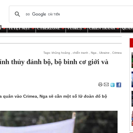
Í
TUYỆT MẬT
CYBERZONE
VUI&LẠ
CHIẾN TRANH
QUÂN
Tags:
khủng hoảng
,
chiến tranh
,
Nga
,
Ukraine
,
Crimea
lính thủy đánh bộ, bộ binh cơ giới và
ưa quân vào Crimea, Nga sẽ cần một số lữ đoàn đổ bộ