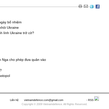
 ngày bổ nhiệm
khỏi Ukraine
nh lính Ukraine trở cờ?
iện Nga cho phép đưa quân vào
n?
astopol
Liên hệ
vietnamdefence.com@gmail.com
Saodo.net
- RSS
Copyright © 2009 Vietnamdefence. All Rights Reserved.