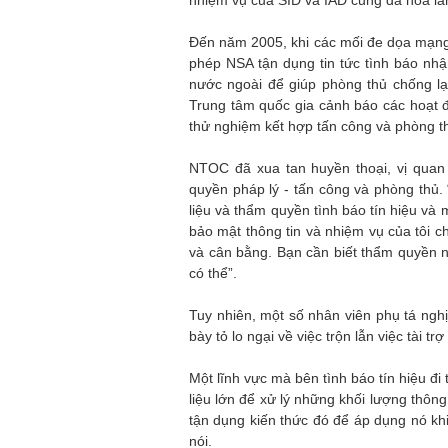
nhiệm vụ của SID và IAD cũng đã hòa lẫ
Đến năm 2005, khi các mối đe dọa mạng 
phép NSA tận dụng tin tức tình báo nh
nước ngoài để giúp phòng thủ chống l
Trung tâm quốc gia cảnh báo các hoạt 
thử nghiệm kết hợp tấn công và phòng thủ
NTOC đã xua tan huyền thoại, vị quan
quyền pháp lý - tấn công và phòng thủ. 
liệu và thẩm quyền tình báo tín hiệu và 
bảo mật thông tin và nhiệm vụ của tôi c
và cân bằng. Bạn cần biết thẩm quyền n
có thể”.
Tuy nhiên, một số nhân viên phụ tá ngh
bày tỏ lo ngại về việc trộn lẫn việc tài t
Một lĩnh vực mà bên tình báo tín hiệu đi
liệu lớn để xử lý những khối lượng thôn
tận dụng kiến thức đó để áp dụng nó khi
nói.