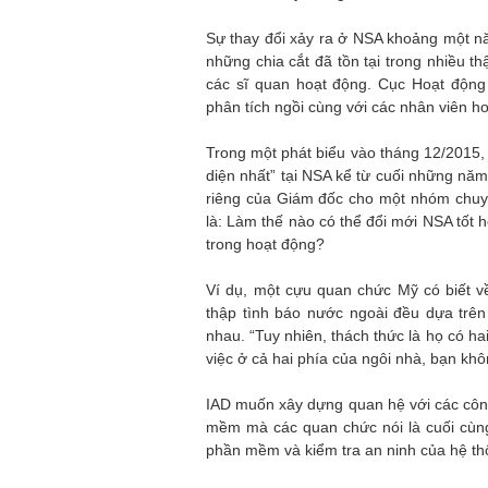
Sự thay đổi xảy ra ở NSA khoảng một nă
những chia cắt đã tồn tại trong nhiều t
các sĩ quan hoạt động. Cục Hoạt động 
phân tích ngồi cùng với các nhân viên h
Trong một phát biểu vào tháng 12/2015, 
diện nhất” tại NSA kể từ cuối những nă
riêng của Giám đốc cho một nhóm chuyê
là: Làm thế nào có thể đổi mới NSA tốt 
trong hoạt động?
Ví dụ, một cựu quan chức Mỹ có biết về
thập tình báo nước ngoài đều dựa trên
nhau. “Tuy nhiên, thách thức là họ có ha
việc ở cả hai phía của ngôi nhà, bạn khô
IAD muốn xây dựng quan hệ với các công 
mềm mà các quan chức nói là cuối cùng
phần mềm và kiểm tra an ninh của hệ th