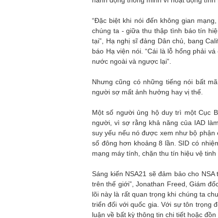
hành động thông minh vì hoạt động tình 
“Đặc biệt khi nói đến không gian mạng,
chúng ta - giữa thu thập tình báo tín h
tại”, Hạ nghị sĩ đảng Dân chủ, bang Cali
báo Hạ viện nói. “Cái là lỗ hổng phải vá
nước ngoài và ngược lại”.
Nhưng cũng có những tiếng nói bất mã
người sợ mất ảnh hưởng hay vị thế.
Một số người ủng hộ duy trì một Cục B
người, vì sợ rằng khả năng của IAD là
suy yếu nếu nó được xem như bộ phận củ
số đông hơn khoảng 8 lần. SID có nhiệ
mạng máy tính, chặn thu tín hiệu vệ tinh
Sáng kiến NSA21 sẽ đảm bảo cho NSA tiếp
trên thế giới”, Jonathan Freed, Giám đố
lõi này là rất quan trọng khi chúng ta c
triển đối với quốc gia. Với sự tôn trọng 
luận về bất kỳ thông tin chi tiết hoặc đồ