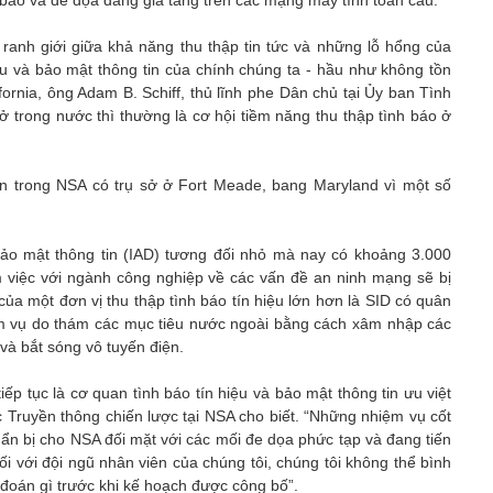
báo và đe dọa đang gia tăng trên các mạng máy tính toàn cầu.
 ranh giới giữa khả năng thu thập tin tức và những lỗ hổng của
iệu và bảo mật thông tin của chính chúng ta - hầu như không tồn
fornia, ông Adam B. Schiff, thủ lĩnh phe Dân chủ tại Ủy ban Tình
 ở trong nước thì thường là cơ hội tiềm năng thu thập tình báo ở
n trong NSA có trụ sở ở Fort Meade, bang Maryland vì một số
ảo mật thông tin (IAD) tương đối nhỏ mà nay có khoảng 3.000
m việc với ngành công nghiệp về các vấn đề an ninh mạng sẽ bị
a một đơn vị thu thập tình báo tín hiệu lớn hơn là SID có quân
m vụ do thám các mục tiêu nước ngoài bằng cách xâm nhập các
 và bắt sóng vô tuyến điện.
 tục là cơ quan tình báo tín hiệu và bảo mật thông tin ưu việt
c Truyền thông chiến lược tại NSA cho biết. “Những nhiệm vụ cốt
huẩn bị cho NSA đối mặt với các mối đe dọa phức tạp và đang tiến
đối với đội ngũ nhân viên của chúng tôi, chúng tôi không thể bình
n đoán gì trước khi kế hoạch được công bố”.