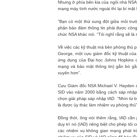
Nhưng ở phía bên kia của ngôi nhà NSA l
mạng máy tính nước ngoài thì lại bí mật
“Bạn có một thứ xung đột giữa môi trư
phận bảo đảm thông tin phải được công
chức NSA khác nói. “Tôi nghĩ rằng sẽ là 
Về việc các kỹ thuật mà bên phòng thủ p
George, một cựu giám đốc kỹ thuật của 
ứng dụng của Đại học Johns Hopkins ch
mạng và bảo mật thông tin) gắn bó gầ
xuyên hơn”.
Cựu Giám đốc NSA Michael V. Hayden đã
SID vào năm 2000 bằng cách sáp nhập 
chọn giải pháp sáp nhập IAD. “Nhìn từ 
là được ủy thác làm nhiệm vụ phòng thủ”
Đồng thời, ông nói thêm rằng, IAD cần 
duy trì nó (IAD) riêng biệt cho phép tôi c
các nhiệm vụ không gian mạng phát tr