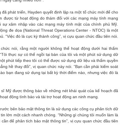
n ngày càng nhiều hơn”.
đã phát triển, Hayden quyết định lập ra một tổ chức mới để cho
ận được từ hoạt động do thám đối với các mạng máy tính mạng
ại sự xâm nhập vào các mạng máy tính mật của chính phủ Mỹ.
động đe dọa (National Threat Operations Center - NTOC) là một
. “Việc đó là cực kỳ thành công”, vị cựu quan chức đầu tiên nói.
 chức nói, rằng một người không thể hoạt động dưới hai thẩm
“Tôi thực sự có thể ngồi tại bàn của tôi và một phút sử dụng dữ
một phút tiếp theo tôi có thể được sử dụng dữ liệu và thẩm quyền
hẳng hề thay đổi”, vị quan chức này nói. “Bạn cần phải kiểm soát
ào bạn đang sử dụng tại bất kỳ thời điểm nào, nhưng việc đó là
ị sĩ Mỹ được thông báo về những nét khái quát của kế hoạch đã
rợ hoạt động tình báo và tài trợ hoạt động an ninh mạng.
 trước bên bảo mật thông tin là sử dụng các công cụ phân tích dữ
g tin lớn một cách nhanh chóng. “Những gì chúng tôi muốn làm là
 cần để phân tích bảo mật thông tin”, vị cựu quan chức đầu tiên