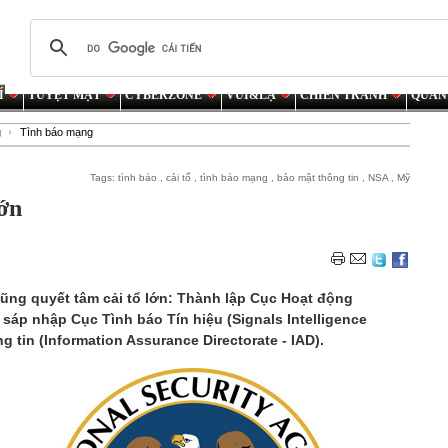
Í
TUYỆT MẬT
CYBERZONE
VUI&LẠ
CHIẾN TRANH
QUÂN
g
Tình báo mạng
Tags:
tình báo
,
cải tổ
,
tình báo mạng
,
bảo mật thông tin
,
NSA
,
Mỹ
lớn
cũng quyết tâm cải tổ lớn: Thành lập Cục Hoạt động
ở sáp nhập Cục Tình báo Tín hiệu (Signals Intelligence
g tin (Information Assurance Directorate - IAD).