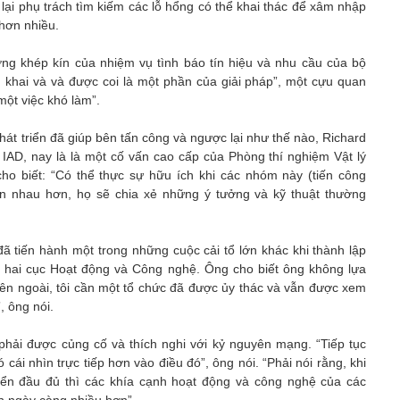
ại phụ trách tìm kiếm các lỗ hổng có thể khai thác để xâm nhập
 hơn nhiều.
ờng khép kín của nhiệm vụ tình báo tín hiệu và nhu cầu của bộ
 khai và và được coi là một phần của giải pháp”, một cựu quan
một việc khó làm”.
hát triển đã giúp bên tấn công và ngược lại như thế nào, Richard
IAD, nay là là một cố vấn cao cấp của Phòng thí nghiệm Vật lý
o biết: “Có thể thực sự hữu ích khi các nhóm này (tiến công
n nhau hơn, họ sẽ chia xẻ những ý tưởng và kỹ thuật thường
 tiến hành một trong những cuộc cải tổ lớn khác khi thành lập
hai cục Hoạt động và Công nghệ. Ông cho biết ông không lựa
bên ngoài, tôi cần một tổ chức đã được ủy thác và vẫn được xem
, ông nói.
phải được củng cố và thích nghi với kỷ nguyên mạng. “Tiếp tục
ó cái nhìn trực tiếp hơn vào điều đó”, ông nói. “Phải nói rằng, khi
iển đầu đủ thì các khía cạnh hoạt động và công nghệ của các