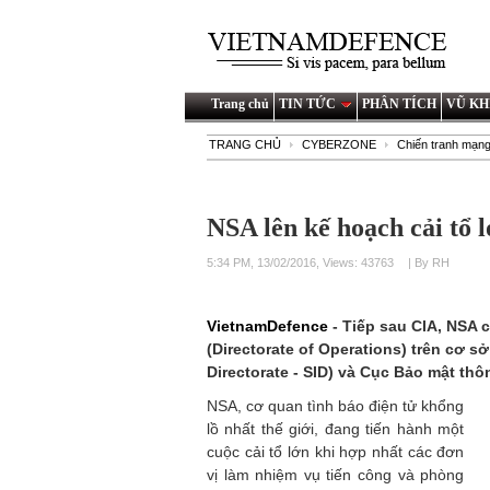
Trang chủ
TIN TỨC
PHÂN TÍCH
VŨ KH
TRANG CHỦ
CYBERZONE
Chiến tranh mạn
NSA lên kế hoạch cải tổ 
5:34 PM, 13/02/2016, Views: 43763
| By RH
VietnamDefence
- Tiếp sau CIA, NSA 
(Directorate of Operations) trên cơ s
Directorate - SID) và Cục Bảo mật thôn
NSA, cơ quan tình báo điện tử khổng
lồ nhất thế giới, đang tiến hành một
cuộc cải tổ lớn khi hợp nhất các đơn
vị làm nhiệm vụ tiến công và phòng