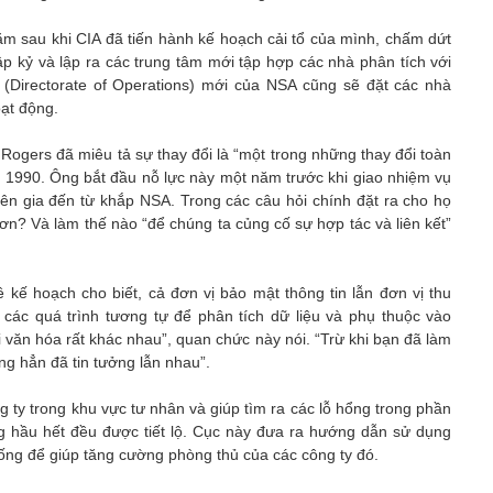
m sau khi CIA đã tiến hành kế hoạch cải tổ của mình, chấm dứt
hập kỷ và lập ra các trung tâm mới tập hợp các nhà phân tích với
(Directorate of Operations) mới của NSA cũng sẽ đặt các nhà
oạt động.
Rogers đã miêu tả sự thay đổi là “một trong những thay đổi toàn
m 1990. Ông bắt đầu nỗ lực này một năm trước khi giao nhiệm vụ
n gia đến từ khắp NSA. Trong các câu hỏi chính đặt ra cho họ
hơn? Và làm thế nào “để chúng ta củng cố sự hợp tác và liên kết”
 kế hoạch cho biết, cả đơn vị bảo mật thông tin lẫn đơn vị thu
 các quá trình tương tự để phân tích dữ liệu và phụ thuộc vào
i văn hóa rất khác nhau”, quan chức này nói. “Trừ khi bạn đã làm
ng hẳn đã tin tưởng lẫn nhau”.
ty trong khu vực tư nhân và giúp tìm ra các lỗ hổng trong phần
 hầu hết đều được tiết lộ. Cục này đưa ra hướng dẫn sử dụng
ống để giúp tăng cường phòng thủ của các công ty đó.