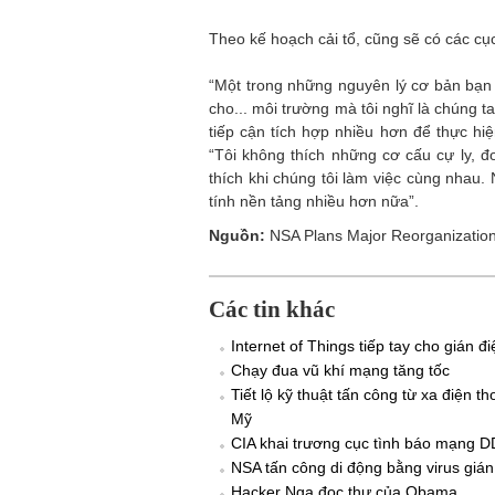
Theo kế hoạch cải tổ, cũng sẽ có các cục
“Một trong những nguyên lý cơ bản bạn 
cho... môi trường mà tôi nghĩ là chúng 
tiếp cận tích hợp nhiều hơn để thực hi
“Tôi không thích những cơ cấu cự ly, đ
thích khi chúng tôi làm việc cùng nhau.
tính nền tảng nhiều hơn nữa”.
Nguồn:
NSA Plans Major Reorganization
Các tin khác
Internet of Things tiếp tay cho gián đi
Chạy đua vũ khí mạng tăng tốc
Tiết lộ kỹ thuật tấn công từ xa điện t
Mỹ
CIA khai trương cục tình báo mạng D
NSA tấn công di động bằng virus gián
Hacker Nga đọc thư của Obama