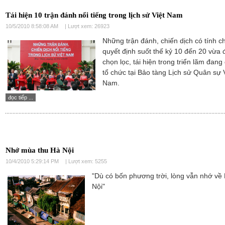
Tái hiện 10 trận đánh nổi tiếng trong lịch sử Việt Nam
10/5/2010 8:58:08 AM
| Lượt xem: 26923
Những trận đánh, chiến dịch có tính c
quyết định suốt thế kỷ 10 đến 20 vừa
chọn lọc, tái hiện trong triển lãm đan
tổ chức tại Bảo tàng Lịch sử Quân sự 
Nam.
đọc tiếp ...
Nhớ mùa thu Hà Nội
10/4/2010 5:29:14 PM
| Lượt xem: 5255
"Dù có bốn phương trời, lòng vẫn nhớ về
Nội"