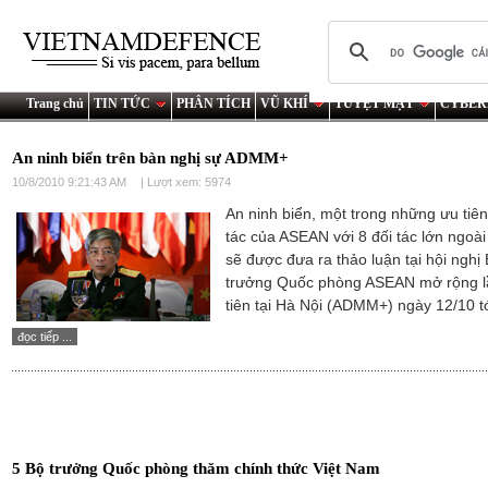
Trang chủ
TIN TỨC
PHÂN TÍCH
VŨ KHÍ
TUYỆT MẬT
CYBER
An ninh biển trên bàn nghị sự ADMM+
10/8/2010 9:21:43 AM
| Lượt xem: 5974
An ninh biển, một trong những ưu tiê
tác của ASEAN với 8 đối tác lớn ngoài
sẽ được đưa ra thảo luận tại hội nghị
trưởng Quốc phòng ASEAN mở rộng l
tiên tại Hà Nội (ADMM+) ngày 12/10 tớ
đọc tiếp ...
5 Bộ trưởng Quốc phòng thăm chính thức Việt Nam