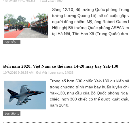
10/6/2010 11:52:38 AM
| Lượt xem: 8802
Sáng 12/10, Bộ trưởng Quốc phòng Trun
tướng Lương Quang Liệt sẽ có cuộc gặp 
người đồng nhiệm Mỹ, ông Robert Gates 
Hội nghị Bộ trưởng Quốc phòng ASEAN m
tại Hà Nội, Tân Hoa Xã (Trung Quốc) đưa 
đọc tiếp ...
Đến năm 2020, Việt Nam có thể mua 14-20 máy bay Yak-130
10/7/2010 9:26:35 AM
Đại Việt | Lượt xem: 14033
Trong số hơn 500 chiếc Yak-130 dự kiến sả
trong chương trình máy bay huấn luyện ch
Yak-130, nhu cầu của Bộ Quốc phòng Nga 
chiếc, hơn 300 chiếc có thể được xuất khẩ
năm 2040.
đọc tiếp ...