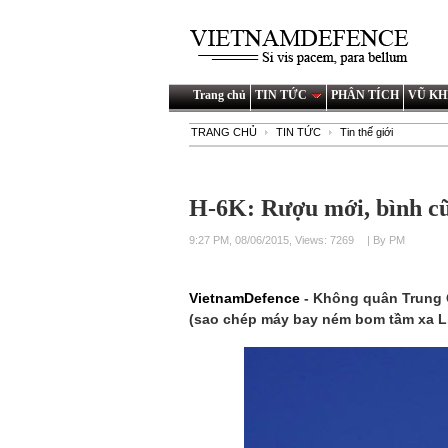
Trang chủ
TIN TỨC
PHÂN TÍCH
VŨ KH
TRANG CHỦ
TIN TỨC
Tin thế giới
H-6K: Rượu mới, bình c
9:27 PM, 08/06/2015, Views: 7269
| By PM
VietnamDefence
- Không quân Trung 
(sao chép máy bay ném bom tầm xa Li