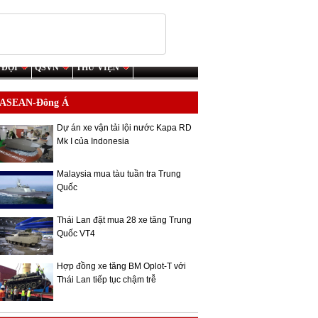
 ĐỘI
QSVN
THƯ VIỆN
ASEAN-Đông Á
Dự án xe vận tải lội nước Kapa RD
Mk I của Indonesia
Malaysia mua tàu tuần tra Trung
Quốc
Thái Lan đặt mua 28 xe tăng Trung
Quốc VT4
Hợp đồng xe tăng BM Oplot-T với
Thái Lan tiếp tục chậm trễ