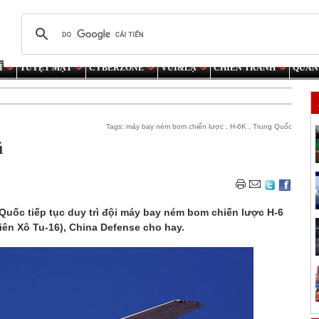
Í
TUYỆT MẬT
CYBERZONE
VUI&LẠ
CHIẾN TRANH
QUÂN
Tags:
máy bay ném bom chiến lược
,
H-6K
,
Trung Quốc
ũ
Quốc tiếp tục duy trì đội máy bay ném bom chiến lược H-6
ên Xô Tu-16), China Defense cho hay.