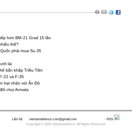
hiếp hơn BM-21 Grad 15 lần
nhiều thế?
 Quốc phải mua Su-35
ười lái
hể bắn khắp Triều Tiên
 F-22 và F-35
m hạt nhân với Ấn Độ
đối chọi Armata
Liên hệ
vietnamdefence.com@gmail.com
Saodo.net
- RSS
Copyright © 2009 Vietnamdefence. All Rights Reserved.