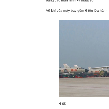
bằng các màn hình kỹ thuật số.
Vũ khí của máy bay gồm 6 tên lửa hành t
H-6K