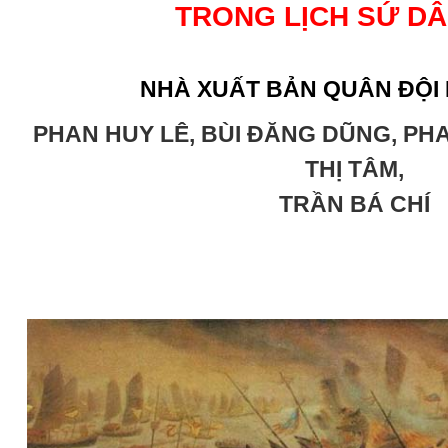
TRONG LỊCH SỨ D
NHÀ XUẤT BẢN QUÂN ĐỘI
PHAN HUY LÊ, BÙI ĐĂNG DŨNG, PH
THỊ TÂM,
TRẦN BÁ CHÍ