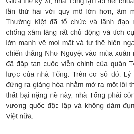
Giữa thế kỷ XI, nhà Tống lại ráo riết ch
lần thứ hai với quy mô lớn hơn, âm 
Thường Kiệt đã tổ chức và lãnh đạo 
chống xâm lăng rất chủ động và tích c
lớn mạnh về mọi mặt và tư thế hiên nga
chiến thắng Như Nguyệt vào mùa xuân 
đã đập tan cuộc viễn chinh của quân T
lược của nhà Tống. Trên cơ sở đó, Lý
đứng ra giảng hòa nhằm mở ra một lối t
thất bại nặng nề này, nhà Tống phải cô
vương quốc độc lập và không dám đụ
Việt nữa.