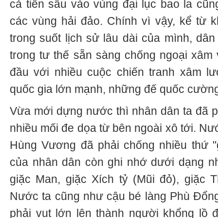
cả tiến sâu vào vùng đại lục bao la cũng
các vùng hải đảo. Chính vì vậy, kể từ 
trong suốt lịch sử lâu dài của mình, dân
trong tư thế sẵn sàng chống ngoại xâm v
đầu với nhiều cuộc chiến tranh xâm lư
quốc gia lớn mạnh, những đế quốc cường
Vừa mới dựng nước thì nhân dân ta đã ph
nhiều mối đe dọa từ bên ngoài xô tới. Nư
Hùng Vương đã phải chống nhiều thứ "g
của nhân dân còn ghi nhớ dưới dạng nh
giặc Man, giặc Xích tỷ (Mũi đỏ), giặc T
Nước ta cũng như cậu bé làng Phù Đổng 
phải vụt lớn lên thành người khổng lồ 