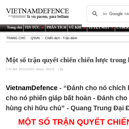
Trang chủ
TIN TỨC
PHÂN TÍCH
VŨ KHÍ
TUYỆT MẬT
CYBER
TRANG CHỦ
QSVN
Chiến dịch - Trận đánh
Một số trận quyết chiến chiến lược trong 
2:47 AM, 24/11/2010, Views: 56472
| By
VietnamDefence
- “Đánh cho nó chích 
cho nó phiến giáp bất hoàn - Đánh cho
hùng chi hữu chủ” - Quang Trung Đại 
MỘT SỐ TRẬN QUYẾT CHIẾ