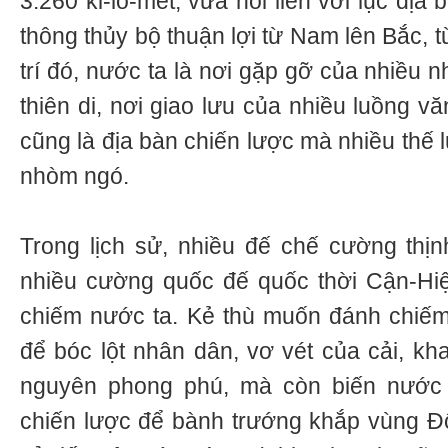
3.260 ki-lô-mét, vừa nối liền với lục đị
thông thủy bộ thuận lợi từ Nam lên Bắc, 
trí đó, nước ta là nơi gặp gỡ của nhiều
thiên di, nơi giao lưu của nhiều luồng 
cũng là địa bàn chiến lược mà nhiều thế 
nhòm ngó.
Trong lịch sử, nhiều đế chế cường thịn
nhiều cường quốc đế quốc thời Cận-H
chiếm nước ta. Kẻ thù muốn đánh chiế
để bóc lột nhân dân, vơ vét của cải, kh
nguyên phong phú, mà còn biến nước 
chiến lược để bành trướng khắp vùng Đ