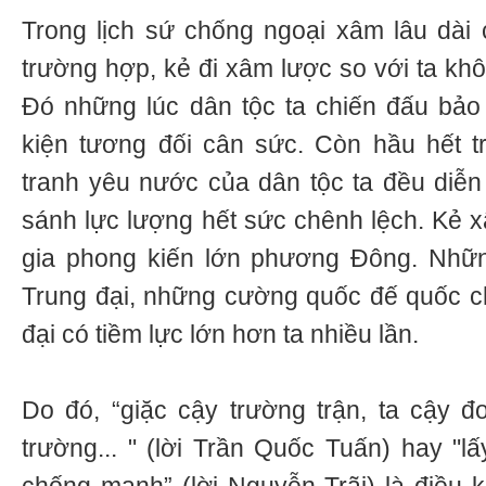
Trong lịch sứ chống ngoại xâm lâu dài c
trường hợp, kẻ đi xâm lược so với ta kh
Đó những lúc dân tộc ta chiến đấu bảo
kiện tương đối cân sức. Còn hầu hết t
tranh yêu nước của dân tộc ta đều diễn
sánh lực lượng hết sức chênh lệch. Kẻ 
gia phong kiến lớn phương Đông. Nhữn
Trung đại, những cường quốc đế quốc c
đại có tiềm lực lớn hơn ta nhiều lần.
Do đó, “giặc cậy trường trận, ta cậy đ
trường... " (lời Trần Quốc Tuấn) hay "lấ