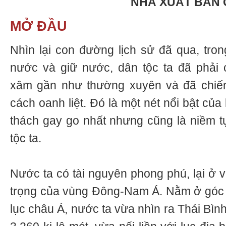
NHÀ XUẤT BẢN 
MỞ ĐẦU
Nhìn lại con đường lịch sử đã qua, tr
nước và giữ nước, dân tộc ta đã phải 
xâm gần như thường xuyên và đã chiế
cách oanh liệt. Đó là một nét nổi bật của 
thách gay go nhất nhưng cũng là niềm t
tộc ta.
Nước ta có tài nguyên phong phú, lại ở và
trọng của vùng Đông-Nam Á. Nằm ở góc
lục châu Á, nước ta vừa nhìn ra Thái Bìn