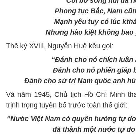
Cõi bờ sông núi đã ri
Phong tục Bắc, Nam cũn
Mạnh yếu tuy có lúc kth
Nhưng hào kiệt không bao g
Thế kỷ XVIII, Nguyễn Huệ kêu gọi:
“Đánh cho nó chích luân 
Đánh cho nó phiến giáp 
Đánh cho sử tri Nam quốc anh hù
Và năm 1945, Chủ tịch Hồ Chí Minh tha
trịnh trọng tuyên bố trước toàn thế giới:
“Nước Việt Nam có quyền hưởng tự do v
đã thành một nước tự do 