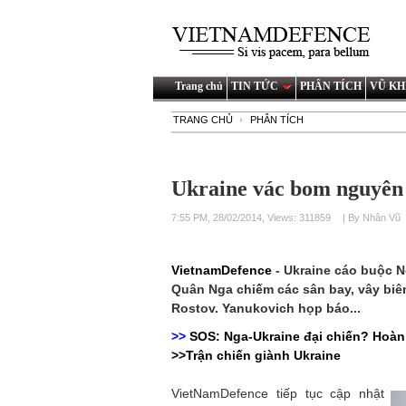
Trang chủ
TIN TỨC
PHÂN TÍCH
VŨ KH
TRANG CHỦ
PHÂN TÍCH
Ukraine vác bom nguyên
7:55 PM, 28/02/2014, Views: 311859
| By Nhân Vũ
VietnamDefence
- Ukraine cáo buộc 
Quân Nga chiếm các sân bay, vây biê
Rostov. Yanukovich họp báo...
>>
SOS: Nga-Ukraine đại chiến? Hoàn 
>>Trận chiến giành Ukraine
VietNamDefence tiếp tục cập nhật