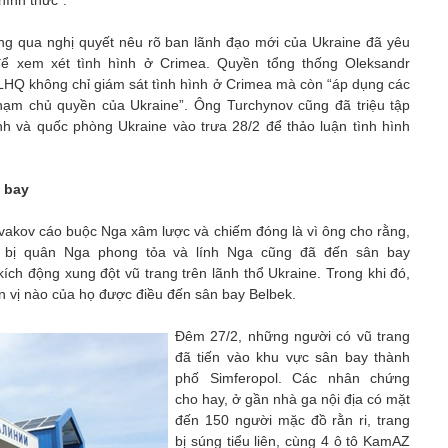
hình thức”.
ng qua nghị quyết nêu rõ ban lãnh đạo mới của Ukraine đã yêu
ể xem xét tình hình ở Crimea. Quyền tổng thống Oleksandr
LHQ không chỉ giám sát tình hình ở Crimea mà còn “áp dụng các
hạm chủ quyền của Ukraine”. Ông Turchynov cũng đã triệu tập
h và quốc phòng Ukraine vào trưa 28/2 để thảo luận tình hình
 bay
Avakov cáo buộc Nga xâm lược và chiếm đóng là vì ông cho rằng,
 bị quân Nga phong tỏa và lính Nga cũng đã đến sân bay
ch động xung đột vũ trang trên lãnh thổ Ukraine. Trong khi đó,
 vị nào của họ được điều đến sân bay Belbek.
Đêm 27/2, những người có vũ trang
đã tiến vào khu vực sân bay thành
phố Simferopol. Các nhân chứng
cho hay, ở gần nhà ga nội địa có mặt
đến 150 người mặc đồ rằn ri, trang
bị súng tiểu liên, cùng 4 ô tô KamAZ