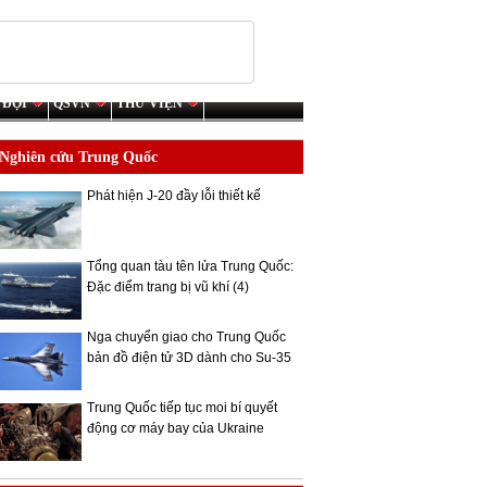
 ĐỘI
QSVN
THƯ VIỆN
Nghiên cứu Trung Quốc
Phát hiện J-20 đầy lỗi thiết kế
Tổng quan tàu tên lửa Trung Quốc:
Đặc điểm trang bị vũ khí (4)
Nga chuyển giao cho Trung Quốc
bản đồ điện tử 3D dành cho Su-35
Trung Quốc tiếp tục moi bí quyết
động cơ máy bay của Ukraine