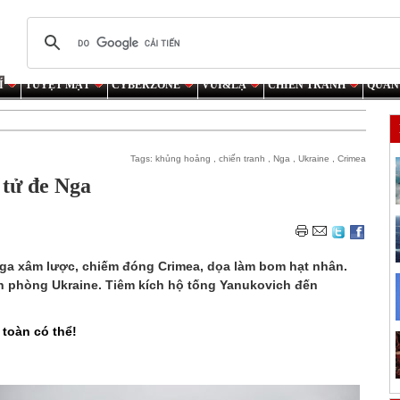
Í
TUYỆT MẬT
CYBERZONE
VUI&LẠ
CHIẾN TRANH
QUÂN
Tags:
khủng hoảng
,
chiến tranh
,
Nga
,
Ukraine
,
Crimea
 tử đe Nga
Nga xâm lược, chiếm đóng Crimea, dọa làm bom hạt nhân.
n phòng Ukraine. Tiêm kích hộ tống Yanukovich đến
toàn có thể!