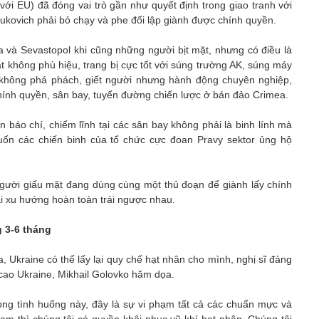
 với EU) đã đóng vai trò gần như quyết định trong giao tranh với
ukovich phải bỏ chạy và phe đối lập giành được chính quyền.
a và Sevastopol khi cũng những người bịt mặt, nhưng có điều là
không phù hiệu, trang bị cực tốt với súng trường AK, súng máy
 không phá phách, giết người nhưng hành động chuyên nghiệp,
ở chính quyền, sân bay, tuyến đường chiến lược ở bán đảo Crimea.
 báo chí, chiếm lĩnh tại các sân bay không phải là binh lính mà
uốn các chiến binh của tổ chức cực đoan Pravy sektor ủng hộ
 người giấu mặt đang dùng cùng một thủ đoạn để giành lấy chính
hai xu hướng hoàn toàn trái ngược nhau.
g 3-6 tháng
 Ukraine có thể lấy lại quy chế hạt nhân cho mình, nghị sĩ đảng
 cao Ukraine, Mikhail Golovko hăm dọa.
ong tình huống này, đây là sự vi phạm tất cả các chuẩn mực và