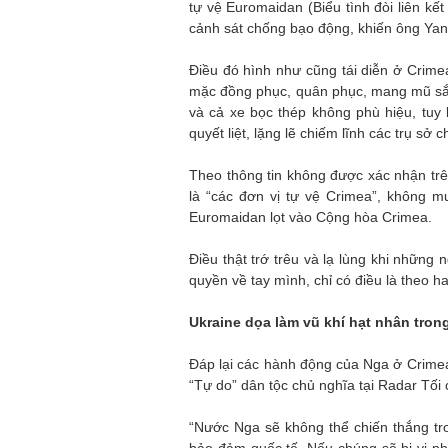
tự vệ Euromaidan (Biểu tình đòi liên kết
cảnh sát chống bạo động, khiến ông Yan
Điều đó hình như cũng tái diễn ở Crime
mặc đồng phục, quân phục, mang mũ sắt 
và cả xe bọc thép không phù hiệu, tuy
quyết liệt, lặng lẽ chiếm lĩnh các trụ s
Theo thông tin không được xác nhận trên
là “các đơn vị tự vệ Crimea”, không m
Euromaidan lọt vào Cộng hòa Crimea.
Điều thật trớ trêu và lạ lùng khi những
quyền về tay mình, chỉ có điều là theo 
Ukraine dọa làm vũ khí hạt nhân tron
Đáp lại các hành động của Nga ở Crimea,
“Tự do” dân tộc chủ nghĩa tại Radar Tối
“Nước Nga sẽ không thể chiến thắng tr