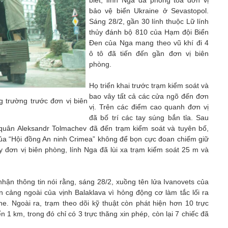
biết, lính Nga đã phong tỏa đơn vị
bảo vệ biển Ukraine ở Sevastopol.
Sáng 28/2, gần 30 lính thuộc Lữ lính
thủy đánh bộ 810 của Hạm đội Biển
Đen của Nga mang theo vũ khí đi 4
ô tô đã tiến đến gần đơn vị biên
phòng.
Họ triển khai trước trạm kiểm soát và
bao vây tất cả các cửa ngõ đến đơn
g trường trước đơn vị biên
vị. Trên các điểm cao quanh đơn vị
đã bố trí các tay súng bắn tỉa. Sau
i quân Aleksandr Tolmachev đã đến trạm kiểm soát và tuyên bố,
của “Hội đồng An ninh Crimea” không để bọn cực đoan chiếm giữ
y đơn vị biên phòng, lính Nga đã lùi xa trạm kiểm soát 25 m và
ận thông tin nói rằng, sáng 28/2, xuồng tên lửa Ivanovets của
cảng ngoài của vịnh Balaklava vì hỏng động cơ làm tắc lối ra
ne. Ngoài ra, trạm theo dõi kỹ thuật còn phát hiện hơn 10 trực
1 km, trong đó chỉ có 3 trực thăng xin phép, còn lại 7 chiếc đã