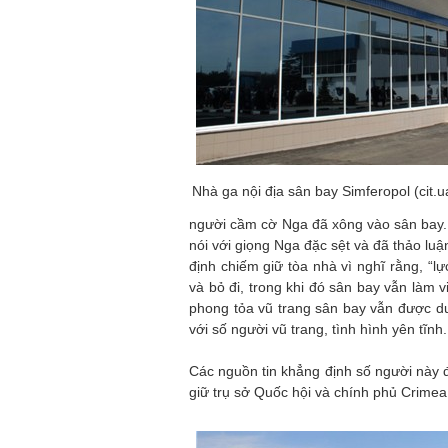
Nhà ga nội địa sân bay Simferopol (cit.u
người cầm cờ Nga đã xông vào sân bay. 
nói với giọng Nga đặc sệt và đã thảo luậ
định chiếm giữ tòa nhà vì nghĩ rằng, “lự
và bỏ đi, trong khi đó sân bay vẫn làm v
phong tỏa vũ trang sân bay vẫn được du
với số người vũ trang, tình hình yên tĩnh.
Các nguồn tin khẳng định số người này 
giữ trụ sở Quốc hội và chính phủ Crime