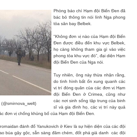
Phòng báo chí Hạm đội Biển Đen đã
bác bỏ thông tin nói lính Nga phong
tỏa sân bay Belbek.
“Không đơn vị nào của Hạm đội Biển
Đen được điều đến khu vực Belbek,
họ càng không tham gia gì vào việc
phong tỏa khu vực đó”, đại diện Hạm
đội Biển Đen của Nga nói.
Tuy nhiên, ông này thừa nhận rằng,
do tình hình bất ổn xung quanh các
vị trí đóng quân của các đơn vị Hạm
đội Biển Đen ở Crimea, cũng như
các nơi sinh sống tập trung của binh
a (@smirnova_welt)
sĩ và gia đình họ, các vị trí này quả
ác đơn vị chống khủng bố của Hạm đội Biển Đen.
uromaidan đánh đổ Yanukovich ở Kiev là sự hiện diện của các đội
ao búa gậy gộc, sẵn sàng đâm chém, đốt phá giả danh các đội