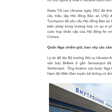
hộ chủ nghĩa ly khai ở Ukraine dưới mọi 
Rada Tối cao Ukraine ngày 28/2 đã thô
cầu triệu tập Hội đồng Bảo an LHQ đ
Turchynov đã yêu cầu Hội đồng Bảo an 
biện pháp trong trường hợp có sự vi p
cuộc họp khẩn cấp của Hội đồng An nin
Crimea.
Quân Nga chiếm giữ, bao vây các sân
Lý do để tân Bộ trưởng Nội vụ Ukraine 
sân bay Belbek ở gần Sevastopol đã
Simferopol. Ông Avakov cáo buộc Nga kí
Hạm đội Biển Đen tuyên bố không có đơn