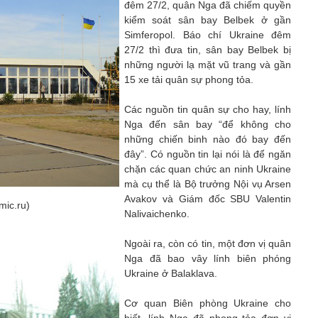
đêm 27/2, quân Nga đã chiếm quyền
kiểm soát sân bay Belbek ở gần
Simferopol. Báo chí Ukraine đêm
27/2 thì đưa tin, sân bay Belbek bị
những người lạ mặt vũ trang và gần
15 xe tải quân sự phong tỏa.
Các nguồn tin quân sự cho hay, lính
Nga đến sân bay “để không cho
những chiến binh nào đó bay đến
đây”. Có nguồn tin lại nói là để ngăn
chặn các quan chức an ninh Ukraine
mà cụ thể là Bộ trưởng Nội vụ Arsen
Avakov và Giám đốc SBU Valentin
mic.ru)
Nalivaichenko.
Ngoài ra, còn có tin, một đơn vị quân
Nga đã bao vây lính biên phóng
Ukraine ở Balaklava.
Cơ quan Biên phòng Ukraine cho