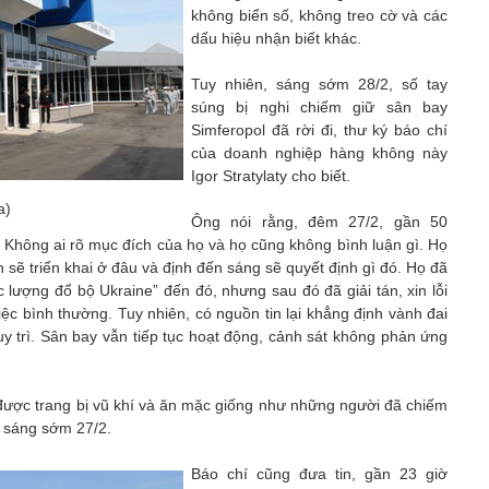
không biển số, không treo cờ và các
dấu hiệu nhận biết khác.
Tuy nhiên, sáng sớm 28/2, số tay
súng bị nghi chiếm giữ sân bay
Simferopol đã rời đi, thư ký báo chí
của doanh nghiệp hàng không này
Igor Stratylaty cho biết.
a)
Ông nói rằng, đêm 27/2, gần 50
Không ai rõ mục đích của họ và họ cũng không bình luận gì. Họ
n sẽ triển khai ở đâu và định đến sáng sẽ quyết định gì đó. Họ đã
c lượng đổ bộ Ukraine” đến đó, nhưng sau đó đã giải tán, xin lỗi
iệc bình thường. Tuy nhiên, có nguồn tin lại khẳng định vành đai
y trì. Sân bay vẫn tiếp tục hoạt động, cảnh sát không phản ứng
được trang bị vũ khí và ăn mặc giống như những người đã chiếm
a sáng sớm 27/2.
Báo chí cũng đưa tin, gần 23 giờ