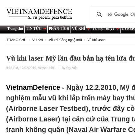
Trang chủ
TIN TỨC
PHÂN TÍCH
VŨ KHÍ
TUYỆT MẬT
CYBER
TRANG CHỦ
VŨ KHÍ
Vũ khí-Công nghệ mới
Vũ khí laser
Vũ khí laser Mỹ lần đầu bắn hạ tên lửa 
9:36 PM, 12/02/2010, Views: 4601
| By Đại Việt
VietnamDefence
- Ngày 12.2.2010, Mỹ 
nghiệm mẫu vũ khí lắp trên máy bay t
(Airborne Laser Testbed), trước đây cò
(Airborne Laser) tại căn cứ của Trung
tranh không quân (Naval Air Warfare 